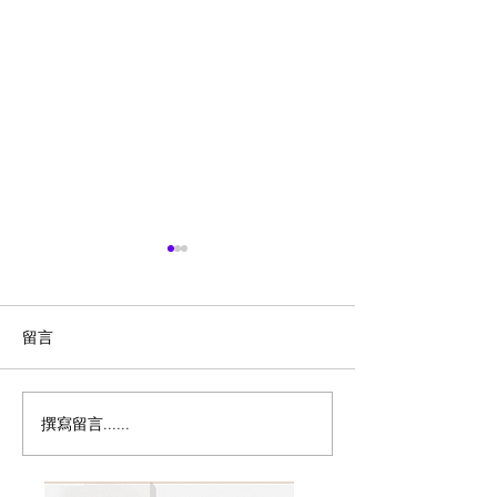
留言
撰寫留言......
突发：加拿大宣布暂停父
🇨🇦博主也有吉
母移民计画！
海外出息了