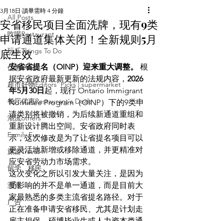
3月18日
讀畢需時 4 分鐘
All Posts
安省移民项目全面洗牌，现有9类
吃喝Restaurant
申请通道集体关闭！全新规则5月
底生效
玩乐Things To Do
安省省提名（OINP）迎来重大调整。
 根
优惠deal
据安省政府最新更新的法规内容，
2026
超市好物Editors' Picks | supermarket
年5月30日
起，现行 Ontario Immigrant 
餐厅优惠Restaurant's Deals
Nominee Program（OINP）下的9类申
请类别将被撤销，为后续新通道重组和
潮流others
重新设计腾出空间。安省政府同时表
Family Fun
示，这次修改是为了让省提名项目可以
更灵活地新增或移除通道，并更精准对
旅游Travel
应安省劳动力市场需求。 
留学、移民
这次变化之所以引发大量关注，是因为
测评
受影响的并不是单一通道，而是目前大
家最熟悉的多类主流省提名路径。对于
广告
正在准备申请安省移民、尤其是计划走
雇主担保、硕博毕业生或人力资本类通