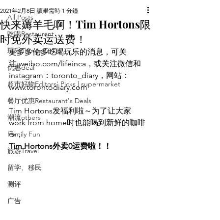
2021年2月8日
讀畢需時 1 分鐘
All Posts
快来薅羊毛啊！Tim Hortons限
吃喝Restaurant
时免外卖运送费！
玩乐Things To Do
更多多伦多吃喝玩乐的消息，可关
注:weibo.com/lifeinca，或关注微信和
优惠deal
instagram：toronto_diary，网站：
超市好物Editors' Picks | supermarket
www.torontodiary.com
餐厅优惠Restaurant's Deals
Tim Hortons发福利啦～为了让大家
潮流others
work from home时也能喝到新鲜的咖啡
Family Fun
☕️，
Tim Hortons外卖0运费啦！！
旅游Travel
留学、移民
测评
广告