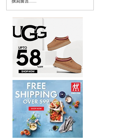
撰寫留言......
Magic Bullet MBR-1702
历史新低！Monst
多功能食物料理机/榨汁机
Persona 5th 
17件套5.8折
噪耳机2.7折