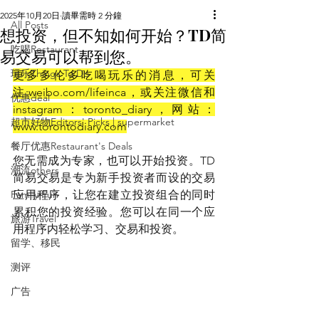
2025年10月20日
讀畢需時 2 分鐘
All Posts
想投资，但不知如何开始？TD简
吃喝Restaurant
易交易可以帮到您。
玩乐Things To Do
更多多伦多吃喝玩乐的消息，可关
注:
weibo.com/lifeinca，或关注微信和
优惠deal
instagram：toronto_diary，网站：
超市好物Editors' Picks | supermarket
www.torontodiary.com
餐厅优惠Restaurant's Deals
您无需成为专家，也可以开始投资。TD
潮流others
简易交易是专为新手投资者而设的交易
Family Fun
应用程序，让您在建立投资组合的同时
累积您的投资经验。您可以在同一个应
旅游Travel
用程序内轻松学习、交易和投资。
留学、移民
测评
广告