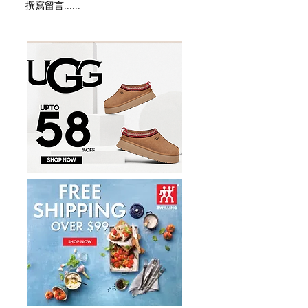
撰寫留言......
Magic Bullet MBR-1702
历史新低！Monst
多功能食物料理机/榨汁机
Persona 5th 
17件套5.8折
噪耳机2.7折