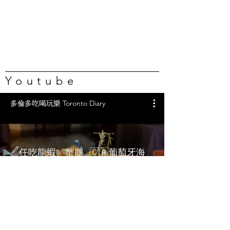
Youtube
多倫多吃喝玩樂 Toronto Diary
任吃龍蝦、蟹腿…🇨🇦葡萄牙海
鮮自助吃到撐