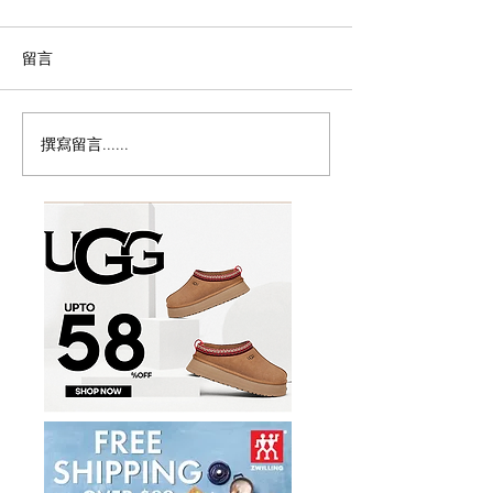
留言
撰寫留言......
密西沙加香港節8月15至16
🇨🇦草莓季开摘
日載譽歸來免費禮品、地
摘地图
道美食、全新電影專區、
兒童遊樂區及世港盃賽
事 六大亮點登場