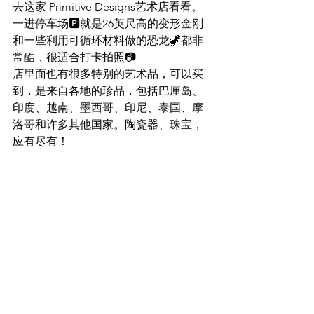
去这家 Primitive Designs艺术店看看。
一进停车场🅿️就是26英尺高的变形金刚
和一些利用可循环材料做的恐龙🦖都非
常酷，很适合打卡拍照📷
店里面也有很多特别的艺术品，可以买
到，是来自各地的珍品，包括巴厘岛、
印度、越南、墨西哥、印尼、泰国、摩
洛哥和许多其他国家。陶瓷器、珠宝，
应有尽有！