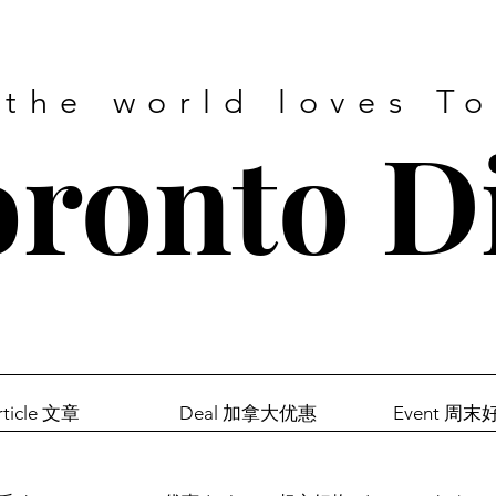
 the world loves T
ronto D
rticle 文章
Deal 加拿大优惠
Event 周