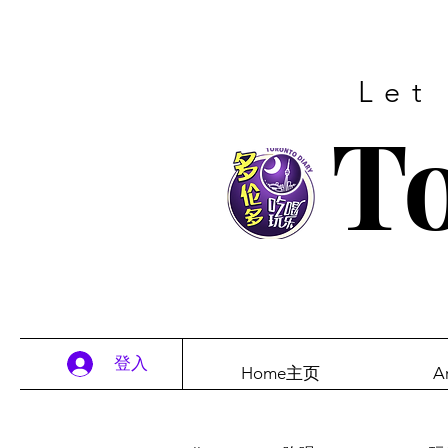
Let
To
登入
Home主页
A