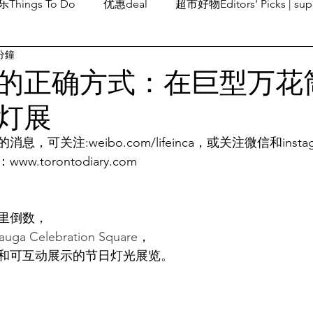
Things To Do
优惠deal
超市好物Editors' Picks | sup
分鐘
潮流others
Family Fun
旅游Travel
留学、移民
的正确方式：在巨型万花
灯展
，可关注:weibo.com/lifeinca，或关注微信和insta
：www.torontodiary.com
里倒数，
sauga Celebration Square
，
和可互动展示的节日灯光展览。