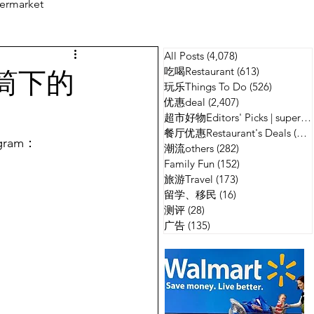
ermarket
All Posts
(4,078)
4,078 篇文章
测评
广告
筒下的
吃喝Restaurant
(613)
613 篇文章
玩乐Things To Do
(526)
526 篇
优惠deal
(2,407)
2,407 篇文章
超市好物Editors' Picks | supermarket
餐厅优惠Restaurant's Deals
(134)
gram：
潮流others
(282)
282 篇文章
Family Fun
(152)
152 篇文章
旅游Travel
(173)
173 篇文章
留学、移民
(16)
16 篇文章
测评
(28)
28 篇文章
广告
(135)
135 篇文章