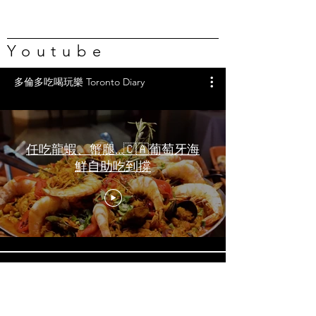
Youtube
多倫多吃喝玩樂 Toronto Diary
任吃龍蝦、蟹腿…🇨🇦葡萄牙海
鮮自助吃到撐
一天6顿加拿大寿星0元过生日挑
战 Zero-Dollar Challenge on