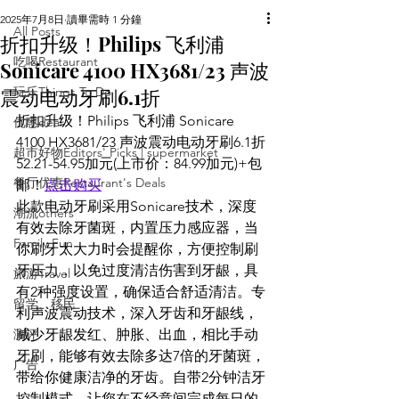
2025年7月8日
讀畢需時 1 分鐘
All Posts
折扣升级！Philips 飞利浦
吃喝Restaurant
Sonicare 4100 HX3681/23 声波
震动电动牙刷6.1折
玩乐Things To Do
折扣升级！Philips 飞利浦 Sonicare 
优惠deal
4100 HX3681/23 声波震动电动牙刷6.1折 
超市好物Editors' Picks | supermarket
52.21-54.95加元(上市价：84.99加元)+包
餐厅优惠Restaurant's Deals
邮！
点击购买
此款电动牙刷采用Sonicare技术，深度
潮流others
有效去除牙菌斑，内置压力感应器，当
Family Fun
你刷牙太大力时会提醒你，方便控制刷
牙压力，以免过度清洁伤害到牙龈，具
旅游Travel
有2种强度设置，确保适合舒适清洁。专
留学、移民
利声波震动技术，深入牙齿和牙龈线，
测评
减少牙龈发红、肿胀、出血，相比手动
牙刷，能够有效去除多达7倍的牙菌斑，
广告
带给你健康洁净的牙齿。自带2分钟洁牙
控制模式，让您在不经意间完成每日的