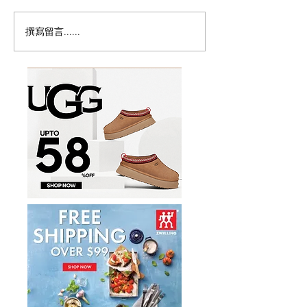
撰寫留言......
历史新低！Samsonite 新
Magic Bullet M
多功能食物料理
秀丽 Winfield 2 全PC
17件套5.8折
20+28寸 黑色拉杆行李箱2
件套1.7折