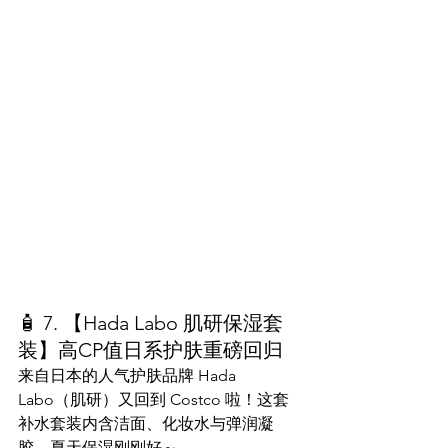
🧴 7. 【Hada Labo 肌研保湿套
装】高CP值日系护肤重磅回归
来自日本的人气护肤品牌 Hada 
Labo（肌研）又回到 Costco 啦！这套
补水套装内含洁面、化妆水与弹润凝
胶，夏天保湿刚刚好～