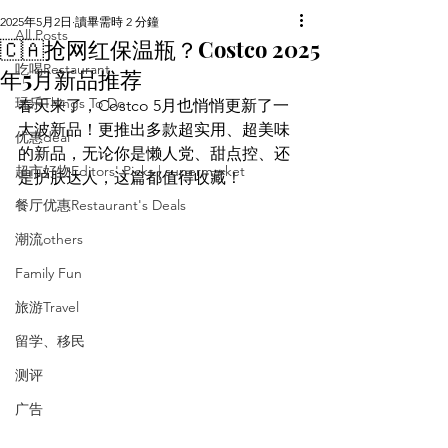
2025年5月2日
讀畢需時 2 分鐘
All Posts
🇨🇦抢网红保温瓶？Costco 2025
吃喝Restaurant
年5月新品推荐
玩乐Things To Do
春天来了，Costco 5月也悄悄更新了一
大波新品！更推出多款超实用、超美味
优惠deal
的新品，无论你是懒人党、甜点控、还
超市好物Editors' Picks | supermarket
是护肤达人，这篇都值得收藏！
餐厅优惠Restaurant's Deals
潮流others
Family Fun
旅游Travel
留学、移民
测评
广告