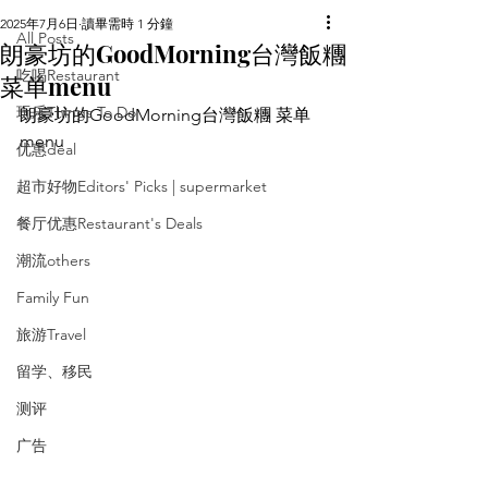
2025年7月6日
讀畢需時 1 分鐘
All Posts
朗豪坊的GoodMorning台灣飯糰
吃喝Restaurant
菜单menu
玩乐Things To Do
朗豪坊的GoodMorning台灣飯糰 菜单
menu
优惠deal
超市好物Editors' Picks | supermarket
餐厅优惠Restaurant's Deals
潮流others
Family Fun
旅游Travel
留学、移民
测评
广告