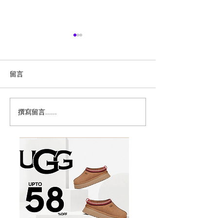
留言
撰寫留言......
冬至/圣诞大餐汇总！
🇨🇦Tracy Des
$29.99片皮鸭二食，我先
menu
冲了