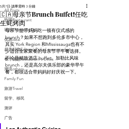
5月7日
讀畢需時 3 分鐘
All Posts
🇨🇦母亲节Brunch Buffet❗️任吃
吃喝Restaurant
生蚝烤肉
玩乐Things To Do
母亲节想带妈妈吃一顿有仪式感的 
brunch？如果不想跑到多伦多市中心，
优惠deal
其实 York Region 和MIssissauga也有不
超市好物Editors' Picks | supermarket
少适合全家聚餐的母亲节早午餐选择。
不论是精致酒店 buffet、加勒比风味 
餐厅优惠Restaurant's Deals
brunch，还是高尔夫俱乐部的豪华早午
潮流others
餐，都很适合带妈妈好好庆祝一下。
Family Fun
旅游Travel
留学、移民
测评
广告