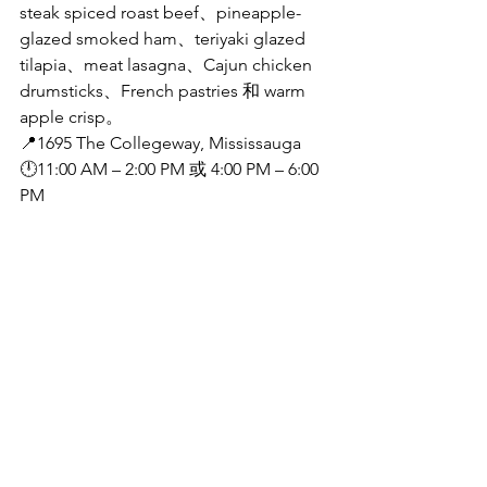
steak spiced roast beef、pineapple-
glazed smoked ham、teriyaki glazed 
tilapia、meat lasagna、Cajun chicken 
drumsticks、French pastries 和 warm 
apple crisp。
📍1695 The Collegeway, Mississauga
🕛11:00 AM – 2:00 PM 或 4:00 PM – 6:00 
PM