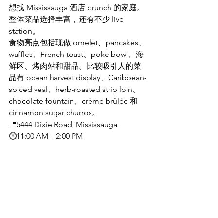
想找 Mississauga 酒店 brunch 的家庭。
整体菜品选择丰富，还有不少 live 
station。
食物亮点包括现做 omelet、pancakes、
waffles、French toast、poke bowl、海
鲜区、烤肉站和甜品。比较吸引人的菜
品有 ocean harvest display、Caribbean-
spiced veal、herb-roasted strip loin、
chocolate fountain、crème brûlée 和 
cinnamon sugar churros。
📍5444 Dixie Road, Mississauga
🕛11:00 AM – 2:00 PM