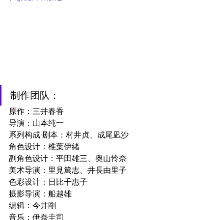
制作团队：
原作：三井春香
导演：山本纯一
系列构成·剧本：村井贞、成尾凪沙
角色设计：椎葉伊緒
副角色设计：平田雄三、奥山怜奈
美术导演：里見篤志、井長由里子
色彩设计：日比千惠子
摄影导演：船越雄
编辑：今井剛
音乐：伊奈圭司