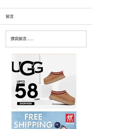
留言
撰寫留言......
突发：加拿大宣布暂停父
🇨🇦博主也有吉
母移民计画！
海外出息了