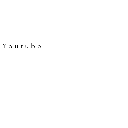
Youtube
多倫多吃喝玩樂 Toronto Diary
任吃龍蝦、蟹腿…🇨🇦葡萄牙海
鮮自助吃到撐