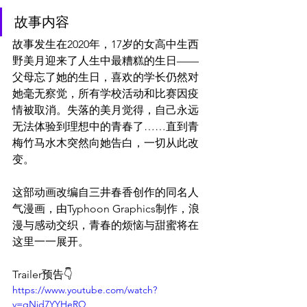
故事内容
故事发生在2020年，17岁的女高中生西
野美月迎来了人生中最糟糕的生日——
父母忘了她的生日，喜欢的学长仍然对
她毫无察觉，所有学校活动和比赛因疫
情被取消。失落的美月觉得，自己永远
无法体验到理想中的青春了……直到青
梅竹马水木突然向她告白，一切从此改
变。
这部动画改编自三井春香创作的同名人
气漫画，由Typhoon Graphics制作，浪
漫与感动交织，青春的烦恼与甜蜜将在
这里一一展开。
Trailer预告👇
https://www.youtube.com/watch?
v=qNid7YYHeRQ