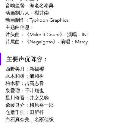
音响监督：海老名泰典
动画制片人：櫻井崇
动画制作：Typhoon Graphics
主题曲信息：
片头曲：《Make It Count》- 演唱：INI
片尾曲：《Negaigoto》- 演唱：Marcy
主要声优阵容：
西野美月：新福樱
水木和树：浦和树
柏木新：吉高志音
泉爱瑠：千叶翔也
星川修吾：井之又聪
斋藤良介：梅原裕一郎
仓敷千佳：田所梓
白石真奈美：名冢佳织