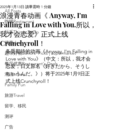
2025年1月13日
讀畢需時 1 分鐘
All Posts
浪漫青春动画《 Anyway, I'm
吃喝Restaurant
Falling in Love with You.所以，
我才会恋爱》正式上线
玩乐Things To Do
Crunchyroll！
优惠deal
备受期待的动画《Anyway, I'm Falling in 
超市好物Editors' Picks | supermarket
Love with You》（中文：所以，我才会
餐厅优惠Restaurant's Deals
恋爱；日文原名《好きだから、そうし
ちゃうんだ。》）将于2025年1月9日正
潮流others
式上线Crunchyroll！
Family Fun
旅游Travel
留学、移民
测评
广告