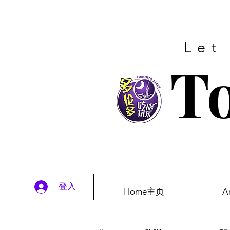
Let
To
登入
Home主页
A