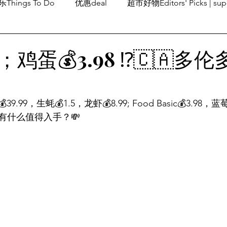
Things To Do
优惠deal
超市好物Editors' Picks | sup
潮流others
Family Fun
旅游Travel
留学、移民
鸡蛋💰3.98 ⁉️🇨🇦多
9，生蚝💰1.5，龙虾💰8.99; Food Basic💰3.98，蓝莓 
有什么值得入手？💸