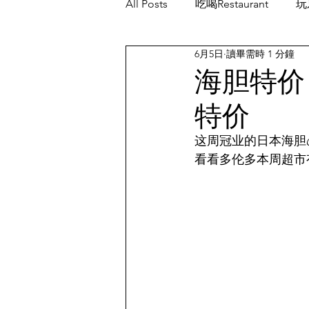
All Posts
吃喝Restaurant
玩乐
6月5日
讀畢需時 1 分鐘
餐厅优惠Restaurant's Deals
海胆特价；
特价
这周冠业的日本海胆💰39.9
看看多伦多本周超市