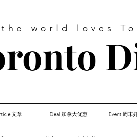
 the world loves T
ronto D
rticle 文章
Deal 加拿大优惠
Event 周