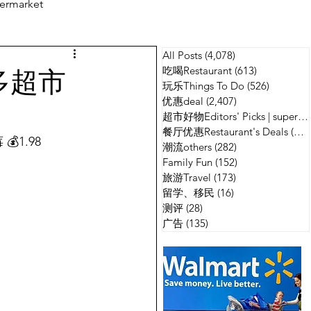
ermarket
All Posts
(4,078)
4,078 篇文章
测评
广告
伦多超市
吃喝Restaurant
(613)
613 篇文章
玩乐Things To Do
(526)
526 篇
优惠deal
(2,407)
2,407 篇文章
超市好物Editors' Picks | supermarket
餐厅优惠Restaurant's Deals
(134)
💰1.98
潮流others
(282)
282 篇文章
Family Fun
(152)
152 篇文章
旅游Travel
(173)
173 篇文章
留学、移民
(16)
16 篇文章
测评
(28)
28 篇文章
广告
(135)
135 篇文章