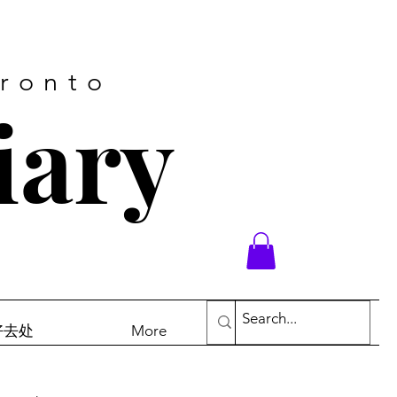
oronto
iary
末好去处
More