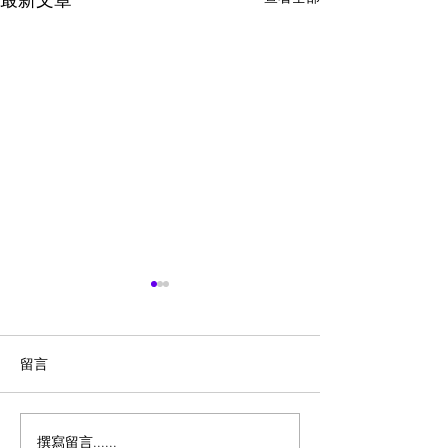
最新文章
留言
撰寫留言......
Magic Bullet MBR-1702
历史新低！Monst