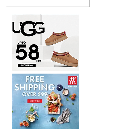
多功能食物料理机/榨汁机
Persona 5th 
17件套5.8折
噪耳机2.7折