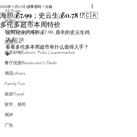
2025年11月21日
讀畢需時 1 分鐘
All Posts
海胆💰7.99；史云生💰0.78 ⁉️🇨🇦
吃喝Restaurant
多伦多超市本周特价
玩乐Things To Do
这周冠业的海胆💰7.99; 鼎丰的史云生鸡
汤💰0.78
优惠deal
看看多伦多本周超市有什么值得入手？
超市好物Editors' Picks | supermarket
💸
餐厅优惠Restaurant's Deals
潮流others
Family Fun
旅游Travel
留学、移民
测评
广告