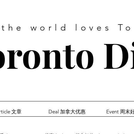
 the world loves T
ronto D
rticle 文章
Deal 加拿大优惠
Event 周