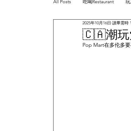
All Posts
吃喝Restaurant
玩乐
2025年10月16日
讀畢需時 
餐厅优惠Restaurant's Deals
🇨🇦潮
Pop Mart在多伦多要在