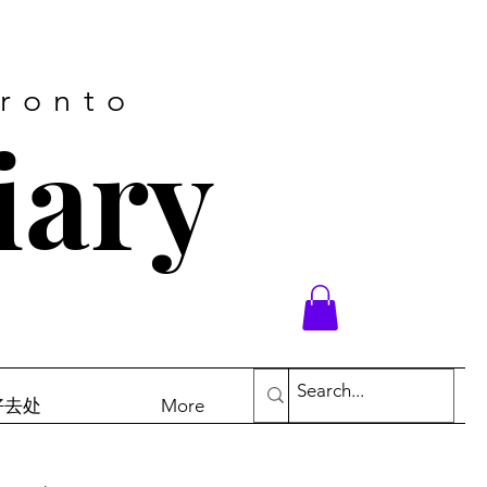
oronto
iary
末好去处
More