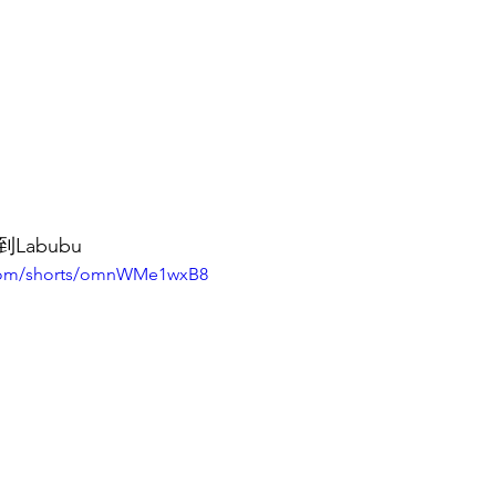
abubu
.com/shorts/omnWMe1wxB8