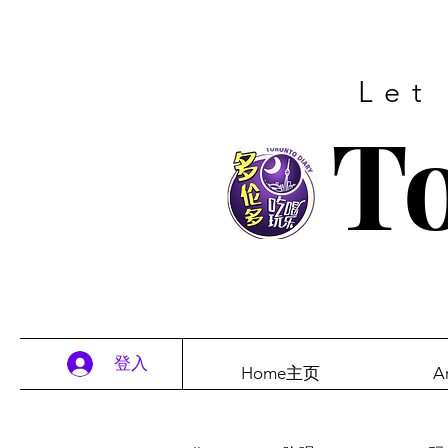
Let
To
登入
Home主页
A