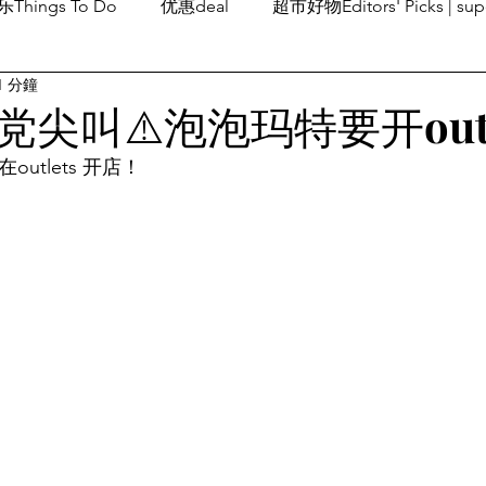
Things To Do
优惠deal
超市好物Editors' Picks | sup
1 分鐘
潮流others
Family Fun
旅游Travel
留学、移民
玩党尖叫⚠️泡泡玛特要开out
outlets 开店！