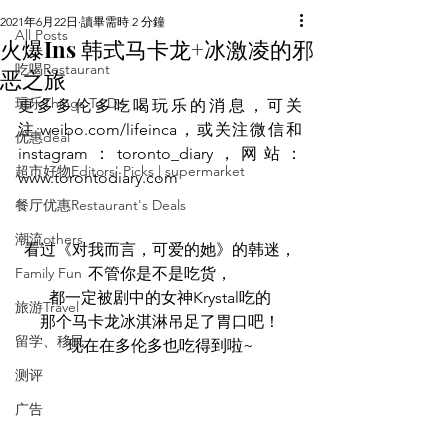
2021年6月22日
讀畢需時 2 分鐘
All Posts
火爆Ins 韩式马卡龙+冰激凌的邪
吃喝Restaurant
恶之旅
玩乐Things To Do
更多多伦多吃喝玩乐的消息，可关
注:weibo.com/lifeinca，或关注微信和
优惠deal
instagram：toronto_diary，网站：
超市好物Editors' Picks | supermarket
www.torontodiary.com
餐厅优惠Restaurant's Deals
潮流others
看过《对我而言，可爱的她》的韩迷，
Family Fun
不管你是不是吃货，
都一定被剧中的女神Krystal吃的
旅游Travel
那个马卡龙冰淇淋吊足了胃口吧！
留学、移民
现在在多伦多也吃得到啦~
测评
广告