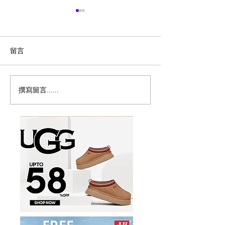
留言
撰寫留言......
🇨🇦Costco 6月新品推
Costco 5月新
荐：冬阴功、台式刈包……
蛋挞、6%牛奶
克力蛋糕都来了