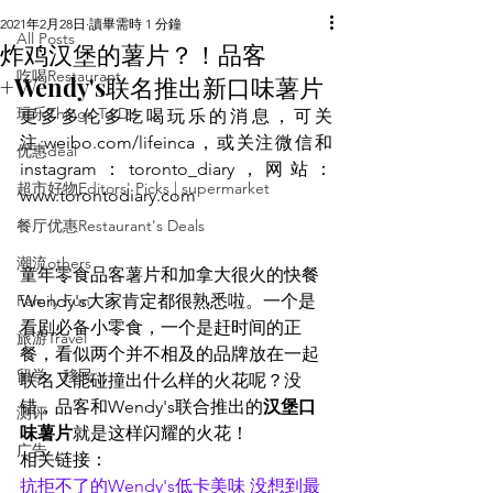
2021年2月28日
讀畢需時 1 分鐘
All Posts
炸鸡汉堡的薯片？！品客
吃喝Restaurant
+Wendy's联名推出新口味薯片
玩乐Things To Do
更多多伦多吃喝玩乐的消息，可关
注:weibo.com/lifeinca，或关注微信和
优惠deal
instagram：toronto_diary，网站：
超市好物Editors' Picks | supermarket
www.torontodiary.com
餐厅优惠Restaurant's Deals
潮流others
童年零食品客薯片和加拿大很火的快餐
Family Fun
Wendy's大家肯定都很熟悉啦。一个是
看剧必备小零食，一个是赶时间的正
旅游Travel
餐，看似两个并不相及的品牌放在一起
留学、移民
联名又能碰撞出什么样的火花呢？没
错，品客和Wendy's联合推出的
汉堡口
测评
味薯片
就是这样闪耀的火花！
广告
相关链接：
抗拒不了的Wendy's低卡美味 没想到最