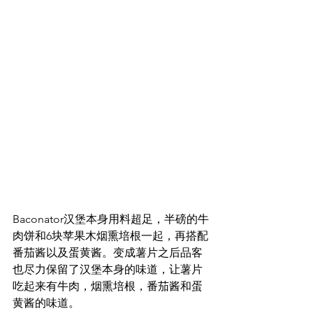
Baconator汉堡本身用料超足，半磅的牛
肉饼和6块苹果木烟熏培根一起，再搭配
番茄酱以及蛋黄酱。变成薯片之后品客
也尽力保留了汉堡本身的味道，让薯片
吃起来有牛肉，烟熏培根，番茄酱和蛋
黄酱的味道。