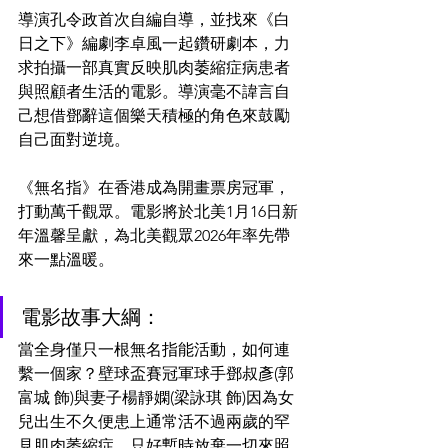
導演孔令政首次自編自導，並找來《白
日之下》編劇李卓風一起鑽研劇本，力
求拍攝一部真實反映肌肉萎縮症病患者
與照顧者生活的電影。導演毫不諱言自
己想借鄧辭這個樂天積極的角色來鼓勵
自己面對逆境。
《無名指》在香港成為開畫票房冠軍，
打動萬千觀眾。電影將於北美1月16日新
年溫馨呈獻，為北美觀眾2026年率先帶
來一點溫暖。
電影故事大綱：
當全身僅只一根無名指能活動，如何連
繫一個家？壁球盃賽冠軍球手鄧叔彥(郭
富城 飾)與妻子楊靜嫻(梁詠琪 飾)因為女
兒出生不久便患上通常活不過兩歲的罕
見肌肉萎縮症，只好暫時放棄一切來照