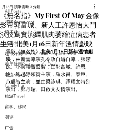
1月13日
讀畢需時 3 分鐘
All Posts
《無名指》My First Of May 金像
吃喝Restaurant
影帝郭富城、新人王許恩怡大鬥
演技寫實演繹肌肉萎縮症病患者
玩乐Things To Do
生活 北美1月16日新年溫情獻映
优惠deal
電影《無名指》
北美1月16日新年溫情獻
超市好物Editors' Picks | supermarket
映，
由新晉導演孔令政自編自導，張潔
餐厅优惠Restaurant's Deals
妮、小美聯合監製，由郭富城、許恩
怡、鮑起靜領銜主演，羅永昌、泰臣、
潮流others
范麒智主演，並由梁詠琪、譚耀文特別
Family Fun
演出，鄭丹瑞、田啟文友情演出。
旅游Travel
留学、移民
测评
广告