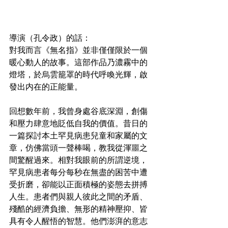
導演（孔令政）的話：
對我而言《無名指》並非僅僅限於一個
暖心動人的故事。這部作品乃濃霧中的
燈塔，於烏雲籠罩的時代呼喚光輝，啟
發出内在的正能量。
回想數年前，我曾身處谷底深淵，創傷
和壓力肆意地貶低自我的價值。昔日的
一篇探討本土罕見病患兒童和家屬的文
章，仿佛當頭一聲棒喝，教我從渾噩之
間驚醒過來。相對我眼前的所謂逆境，
罕見病患者每分每秒在無盡的困苦中遭
受折磨，卻能以正面積極的姿態去拼搏
人生。患者們與親人彼此之間的矛盾、
殘酷的經濟負擔、無形的精神壓抑、皆
具有令人醒悟的智慧。他們澎湃的意志