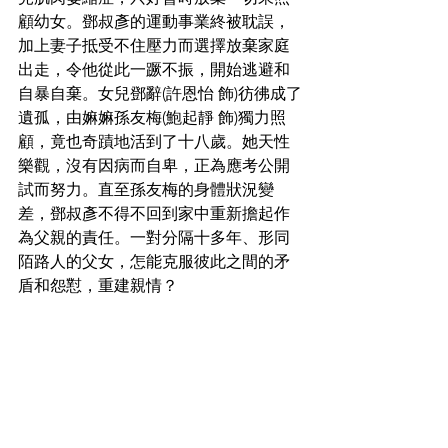
顧幼女。鄧叔彥的運動事業終被耽誤，
加上妻子抵受不住壓力而選擇放棄家庭
出走，令他從此一蹶不振，開始逃避和
自暴自棄。女兒鄧辭(許恩怡 飾)彷彿成了
遺孤，由嫲嫲孫友梅(鮑起靜 飾)獨力照
顧，竟也奇蹟地活到了十八歲。她天性
樂觀，沒有因病而自卑，正為應考公開
試而努力。直至孫友梅的身體狀況變
差，鄧叔彥不得不回到家中重新擔起作
為父親的責任。一對分隔十多年、形同
陌路人的父女，怎能克服彼此之間的矛
盾和怨懟，重建親情？