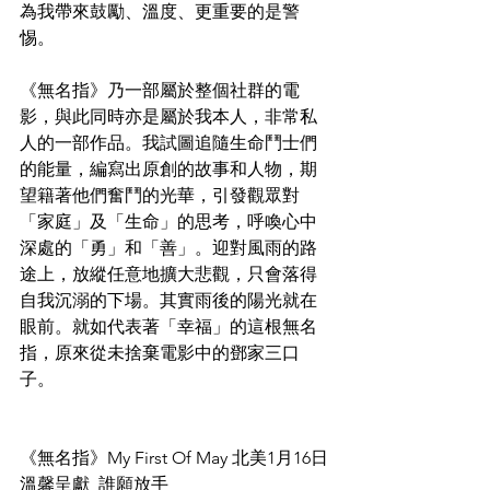
為我帶來鼓勵、溫度、更重要的是警
惕。
《無名指》乃一部屬於整個社群的電
影，與此同時亦是屬於我本人，非常私
人的一部作品。我試圖追隨生命鬥士們
的能量，編寫出原創的故事和人物，期
望籍著他們奮鬥的光華，引發觀眾對
「家庭」及「生命」的思考，呼喚心中
深處的「勇」和「善」。迎對風雨的路
途上，放縱任意地擴大悲觀，只會落得
自我沉溺的下場。其實雨後的陽光就在
眼前。就如代表著「幸福」的這根無名
指，原來從未捨棄電影中的鄧家三口
子。
《無名指》My First Of May 北美1月16日
溫馨呈獻  
誰願放手