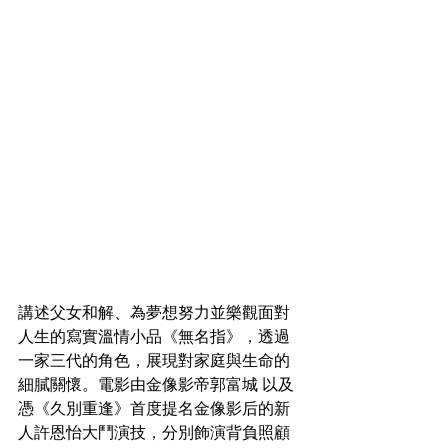
講述父女和解、為夢想努力並樂觀面對
人生的寫實溫情小品《無名指》，透過
一家三代的角色，展現對家庭與生命的
細膩關懷。電影由金像影帝郭富城 以及 
憑《久別重逢》首度提名金像影后的新
人許恩怡大鬥演技，分別飾演背負照顧