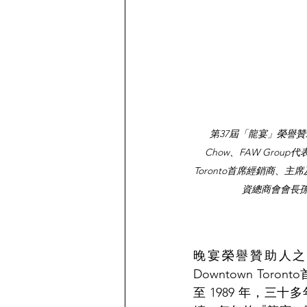
第37屆「龍宴」榮譽
Chow、FAW Group代表J
Toronto首席經銷商、主
資總商會會長孫志峰
晚宴榮譽贊助人之一、Au
Downtown T
至 1989 年，