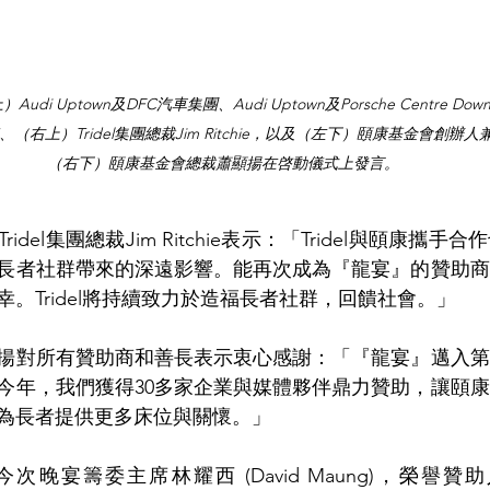
 Uptown及DFC汽車集團、Audi Uptown及Porsche Centre Downt
右上）Tridel集團總裁Jim Ritchie，以及（左下）頤康基金會創辦
（右下）頤康基金會總裁蕭顯揚在啓動儀式上發言。
del集團總裁Jim Ritchie表示：「Tridel與頤康攜
長者社群帶來的深遠影響。能再次成為『龍宴』的贊助商
。Tridel將持續致力於造福長者社群，回饋社會。」
揚對所有贊助商和善長表示衷心感謝：「『龍宴』邁入第
今年，我們獲得30多家企業與媒體夥伴鼎力贊助，讓頤
為長者提供更多床位與關懷。」
晚宴籌委主席林耀西 (David Maung)，榮譽贊助