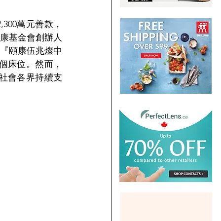
300萬元善款，
康基金會創辦人
『頤康伍兆燦中
9個床位。然而，
望社會各界持續支