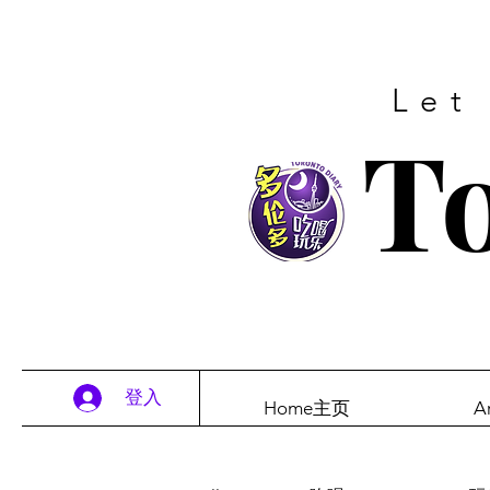
Let
To
登入
Home主页
A