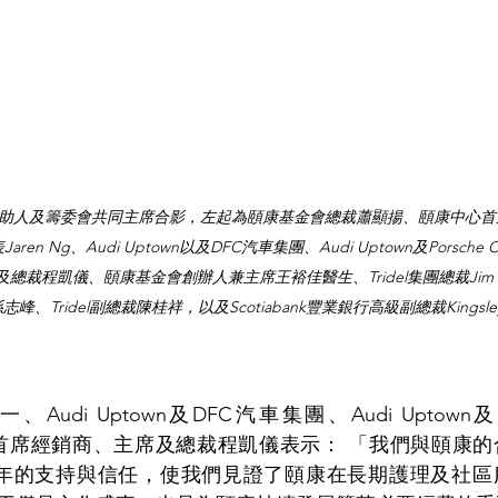
贊助人及籌委會共同主席合影，左起為頤康基金會總裁蕭顯揚、頤康中心首席行
aren Ng、Audi Uptown以及DFC汽車集團、Audi Uptown及Porsche Cen
席及總裁程凱儀、頤康基金會創辦人兼主席王裕佳醫生、Tridel集團總裁Jim R
、Tridel副總裁陳桂祥，以及Scotiabank豐業銀行高級副總裁Kingsley
di Uptown及DFC汽車集團、Audi Uptown及Porsc
oronto首席經銷商、主席及總裁程凱儀表示： 「我們與頤
三十多年的支持與信任，使我們見證了頤康在長期護理及社