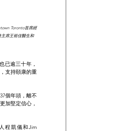
own Toronto首席經
人兼主席王裕佳醫生和
手合作也已逾三十年，
，支持頤康的重
37個年頭，離不
康更加堅定信心，
人程凱儀和Jim 