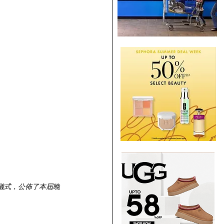
宴」啓動儀式，公佈了本屆晚