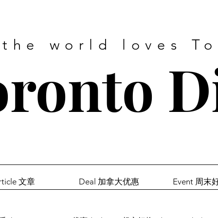
 the world loves T
ronto D
rticle 文章
Deal 加拿大优惠
Event 周