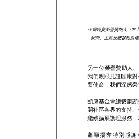
今屆晚宴榮譽贊助人（左上）Audi
銷商、主席及總裁程凱儀、（
另一位榮譽贊助人、Tri
我們親眼見證頤康對
要使命，我們深感榮幸
頤康基金會總裁蕭顯
開社區各界的支持。
繼續擴展護理服務，
蕭顯揚亦特別感謝今次