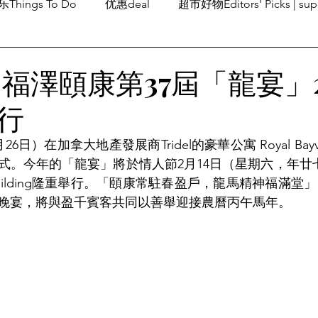
Things To Do
优惠deal
超市好物Editors' Picks | sup
潮流others
Family Fun
旅游Travel
留学、移民
 福澤頤康第37屆「龍宴」2
行
日）在加拿大地產發展商Tridel的豪華公寓 Royal Bayvi
。今年的「龍宴」將於情人節2月14日（星期六，年廿七）假Ex
tive Building隆重舉行。「頤康常駐春盈戶，龍馬精神福
晚宴，將與盈千賓客共同以善舉迎接農曆丙午馬年。