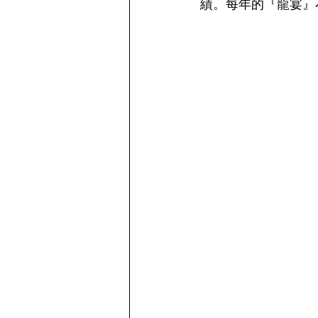
績。每年的『龍宴』