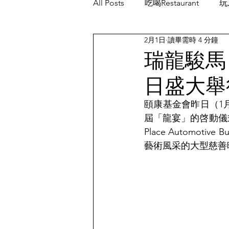
All Posts
吃喝Restaurant
玩乐
2月1日
讀畢需時 4 分鐘
餐厅优惠Restaurant's Deals
瑞龍駿馬
日盛大舉
頤康基金會昨日（1月26
屆「龍宴」的啓動儀式
Place Automo
藝術風采的大型慈善