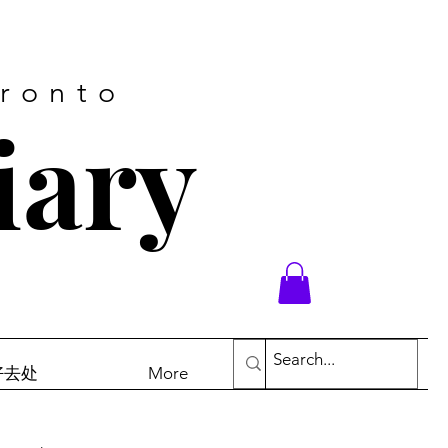
oronto
iary
末好去处
More