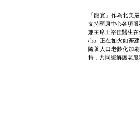
「龍宴」作為北美最
支持頤康中心各項服
兼主席王裕佳醫生在
心』正在如火如荼建
隨著人口老齡化加劇
持，共同緩解護老服