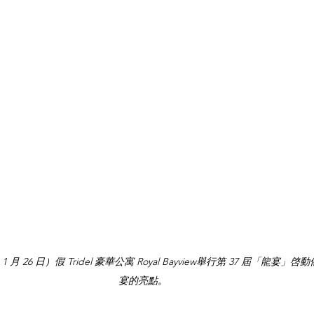
 月 26 日）假 Tridel 豪華公寓 Royal Bayview舉行第 37 屆「龍
宴的亮點。