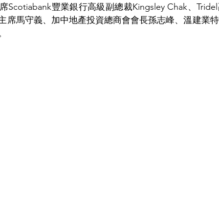
席Scotiabank豐業銀行高級副總裁Kingsley Chak、Tr
主席馬守義、加中地產投資總商會會長孫志峰、溫建業特
。