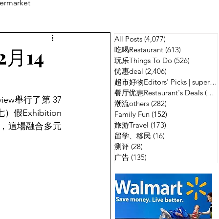
ermarket
All Posts
(4,077)
4,077 篇文章
测评
广告
月14
吃喝Restaurant
(613)
613 篇文章
玩乐Things To Do
(526)
526 篇
优惠deal
(2,406)
2,406 篇文章
超市好物Editors' Picks | supermarket
餐厅优惠Restaurant's Deals
(134)
ew舉行了第 37 
潮流others
(282)
282 篇文章
hibition 
Family Fun
(152)
152 篇文章
旅游Travel
(173)
173 篇文章
滿堂」，這場融合多元
留学、移民
(16)
16 篇文章
测评
(28)
28 篇文章
广告
(135)
135 篇文章