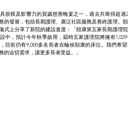
具規模及影響力的賀歲慈善晚宴之一，過去共籌得超過2,
務的發展，包括長期護理、廣泛社區服務及善終護理。頤
儀式上分享了新院的建設進度：「頤康第五家長期護理院
設中，預計今年秋季啟用，屆時五家護理院將擁有1,02
，目前仍有9,000多名長者在輪候頤康的床位。我們希
務的迫切需求，讓更多長者受益。」