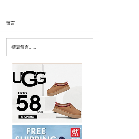
留言
撰寫留言......
历史新低！Samsonite 新
Magic Bullet M
多功能食物料理
秀丽 Winfield 2 全PC
17件套5.8折
20+28寸 黑色拉杆行李箱2
件套1.7折