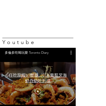
Youtube
多倫多吃喝玩樂 Toronto Diary
任吃龍蝦、蟹腿…🇨🇦葡萄牙海
鮮自助吃到撐