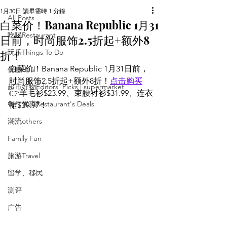
1月30日
讀畢需時 1 分鐘
All Posts
白菜价！Banana Republic 1月31
吃喝Restaurant
日前，时尚服饰2.5折起+额外8
折！
玩乐Things To Do
白菜价！Banana Republic 1月31日前，
优惠deal
时尚服饰2.5折起+额外8折！
点击购买
超市好物Editors' Picks | supermarket
👉羊毛衫$23.99、束腰衬衫$31.99、连衣
餐厅优惠Restaurant's Deals
裙$39.97！
潮流others
Family Fun
旅游Travel
留学、移民
测评
广告