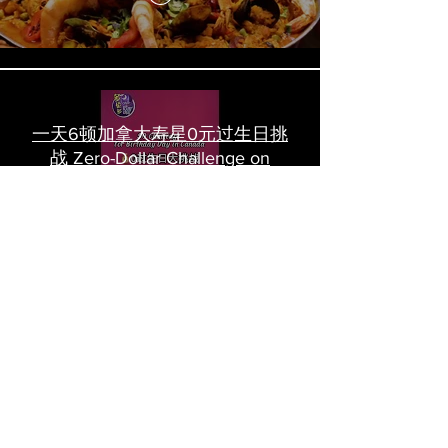
一天6顿加拿大寿星0元过生日挑
战 Zero-Dollar Challenge on
Birthday Day in Canada #多伦多
吃喝玩乐 #多伦多美食
#torontofood
多倫多首家全素tasting menu餐
廳