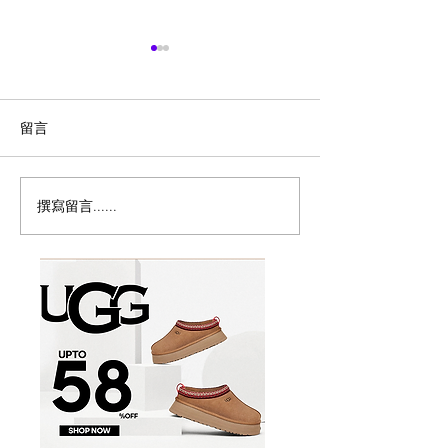
留言
撰寫留言......
历史新低！Samsonite 新
Magic Bullet M
多功能食物料理
秀丽 Winfield 2 全PC
17件套5.8折
20+28寸 黑色拉杆行李箱2
件套1.7折