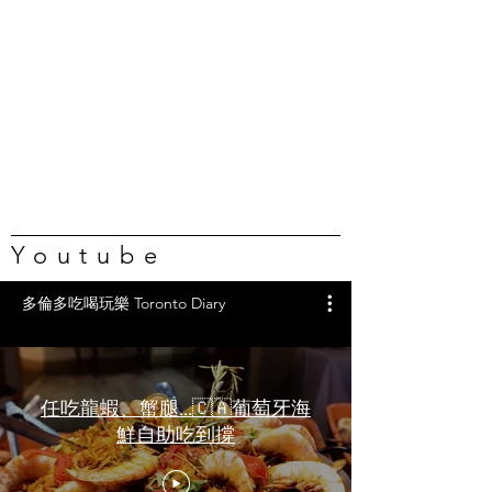
Youtube
多倫多吃喝玩樂 Toronto Diary
任吃龍蝦、蟹腿…🇨🇦葡萄牙海
鮮自助吃到撐