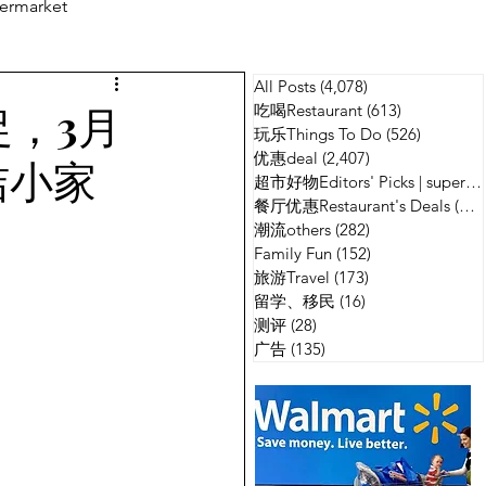
ermarket
All Posts
(4,078)
4,078 篇文章
测评
广告
促，3月
吃喝Restaurant
(613)
613 篇文章
玩乐Things To Do
(526)
526 篇
优惠deal
(2,407)
2,407 篇文章
洁小家
超市好物Editors' Picks | supermarket
餐厅优惠Restaurant's Deals
(134)
潮流others
(282)
282 篇文章
Family Fun
(152)
152 篇文章
旅游Travel
(173)
173 篇文章
留学、移民
(16)
16 篇文章
测评
(28)
28 篇文章
广告
(135)
135 篇文章