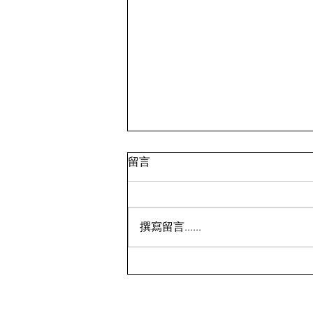
留言
撰寫留言......
鸡蛋💰7.99；面包蟹💰9.99 ⁉️
🇨🇦多伦多超市特价