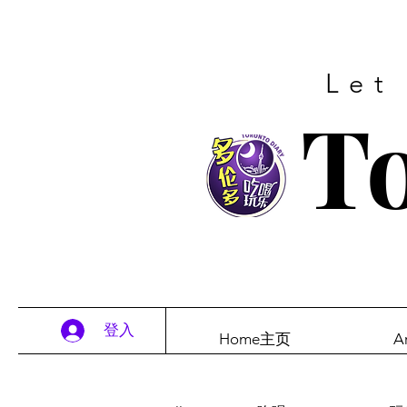
Let
To
登入
Home主页
A