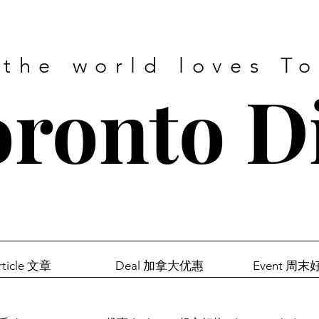
 the world loves T
ronto D
rticle 文章
Deal 加拿大优惠
Event 周