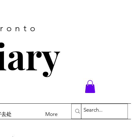
oronto
iary
末好去处
More