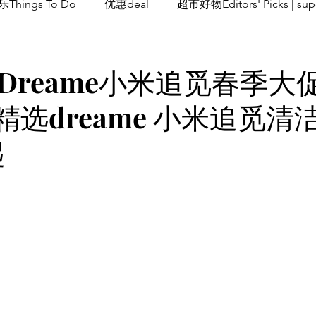
Things To Do
优惠deal
超市好物Editors' Picks | sup
潮流others
Family Fun
旅游Travel
留学、移民
Dreame小米追觅春季大
精选dreame 小米追觅清
起