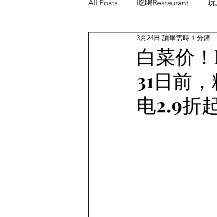
All Posts
吃喝Restaurant
玩乐
3月24日
讀畢需時 1 分鐘
餐厅优惠Restaurant's Deals
白菜价！
31日前，
电2.9折