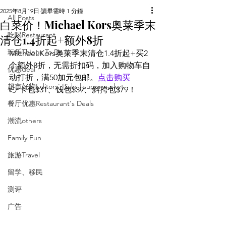
2025年8月19日
讀畢需時 1 分鐘
All Posts
白菜价！Michael Kors奥莱季末
吃喝Restaurant
清仓1.4折起+额外8折
玩乐Things To Do
Michael Kors奥莱季末清仓1.4折起+买2
个额外8折，无需折扣码，加入购物车自
优惠deal
动打折，满50加元包邮。
点击购买
超市好物Editors' Picks | supermarket
👉卡包$31、钱包$39、斜挎包$79！
餐厅优惠Restaurant's Deals
潮流others
Family Fun
旅游Travel
留学、移民
测评
广告