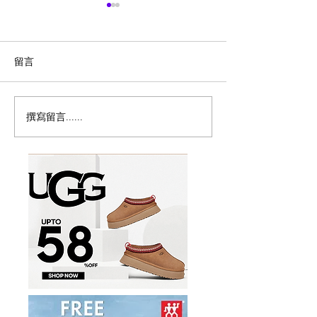
留言
撰寫留言......
历史新低！Samsonite 新
Magic Bullet M
多功能食物料理
秀丽 Winfield 2 全PC
17件套5.8折
20+28寸 黑色拉杆行李箱2
件套1.7折