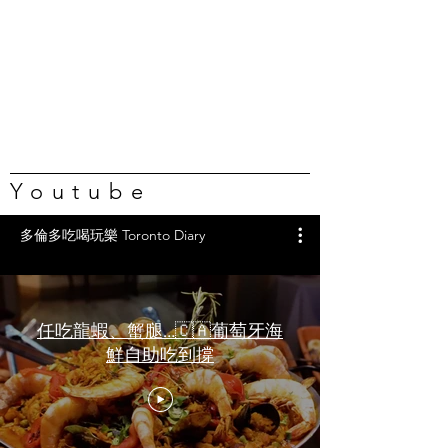
Youtube
多倫多吃喝玩樂 Toronto Diary
任吃龍蝦、蟹腿…🇨🇦葡萄牙海
鮮自助吃到撐