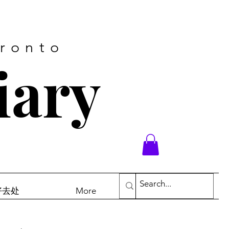
oronto
iary
末好去处
More