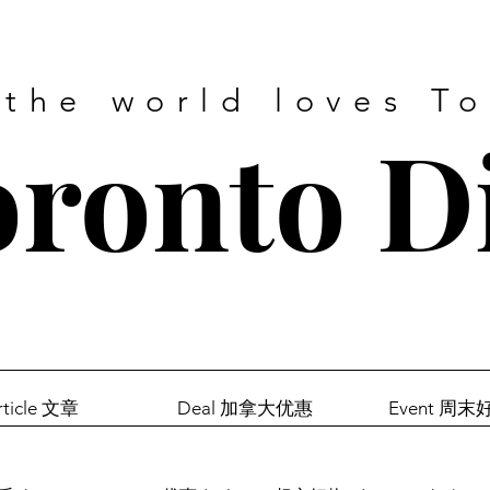
 the world loves T
ronto D
rticle 文章
Deal 加拿大优惠
Event 周