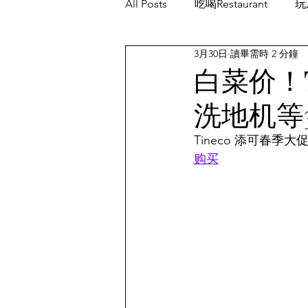
All Posts
吃喝Restaurant
玩乐
3月30日
讀畢需時 2 分鐘
餐厅优惠Restaurant's Deals
白菜价！
洗地机等3
Tineco 添可春
购买