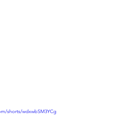
.com/shorts/wdxwbSM3YCg