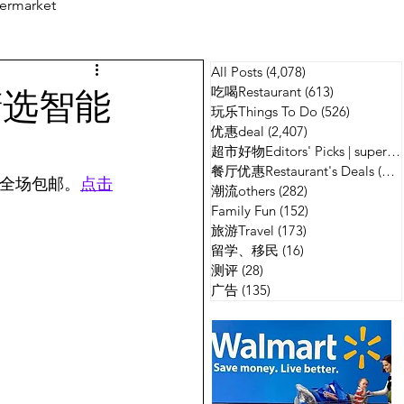
ermarket
All Posts
(4,078)
4,078 篇文章
测评
广告
精选智能
吃喝Restaurant
(613)
613 篇文章
玩乐Things To Do
(526)
526 篇
优惠deal
(2,407)
2,407 篇文章
超市好物Editors' Picks | supermarket
餐厅优惠Restaurant's Deals
(134)
，全场包邮。
点击
潮流others
(282)
282 篇文章
Family Fun
(152)
152 篇文章
旅游Travel
(173)
173 篇文章
留学、移民
(16)
16 篇文章
测评
(28)
28 篇文章
广告
(135)
135 篇文章