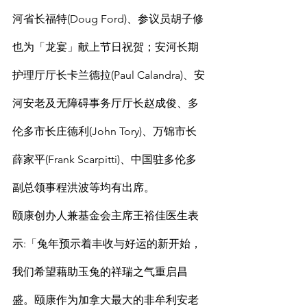
河省长福特(Doug Ford)、参议员胡子修
也为「龙宴」献上节日祝贺；安河长期
护理厅厅长卡兰德拉(Paul Calandra)、安
河安老及无障碍事务厅厅长赵成俊、多
伦多市长庄德利(John Tory)、万锦市长
薛家平(Frank Scarpitti)、中国驻多伦多
副总领事程洪波等均有出席。
颐康创办人兼基金会主席王裕佳医生表
示:「兔年预示着丰收与好运的新开始，
我们希望藉助玉兔的祥瑞之气重启昌
盛。颐康作为加拿大最大的非牟利安老