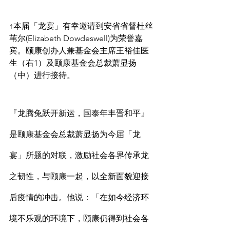
↑本届「龙宴」有幸邀请到安省省督杜丝
苇尔(Elizabeth Dowdeswell)为荣誉嘉
宾。颐康创办人兼基金会主席王裕佳医
生（右1）及颐康基金会总裁萧显扬
（中）进行接待。
『龙腾兔跃开新运，国泰年丰晋和平』
是颐康基金会总裁萧显扬为今届「龙
宴」所题的对联，激励社会各界传承龙
之韧性，与颐康一起，以全新面貌迎接
后疫情的冲击。他说：「在如今经济环
境不乐观的环境下，颐康仍得到社会各