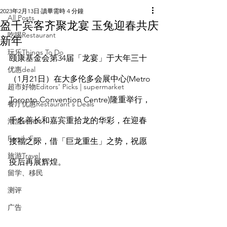
2023年2月13日
讀畢需時 4 分鐘
All Posts
盈千宾客齐聚龙宴 玉兔迎春共庆
吃喝Restaurant
新年
玩乐Things To Do
颐康基金会第34届「龙宴」于大年三十
优惠deal
（1月21日）在大多伦多会展中心(Metro 
超市好物Editors' Picks | supermarket
Toronto Convention Centre)隆重举行，
餐厅优惠Restaurant's Deals
千名善长和嘉宾重拾龙的华彩，在迎春
潮流others
Family Fun
接福之际，借「巨龙重生」之势，祝愿
旅游Travel
疫后再展辉煌。
留学、移民
测评
广告