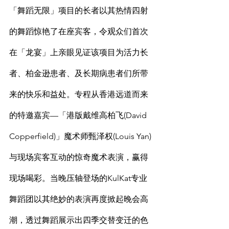
「舞蹈无限」项目的长者以其热情四射
的舞蹈惊艳了在座宾客，令观众们首次
在「龙宴」上亲眼见证该项目为活力长
者、柏金逊患者、及长期病患者们所带
来的快乐和益处。专程从香港远道而来
的特邀嘉宾—「港版戴维高柏飞(David 
Copperfield)」魔术师甄泽权(Louis Yan)
与现场宾客互动的惊奇魔术表演，赢得
现场喝彩。当晚压轴登场的KulKat专业
舞蹈团以其绝妙的表演再度掀起晚会高
潮，透过舞蹈展示出四季交替变迁的色