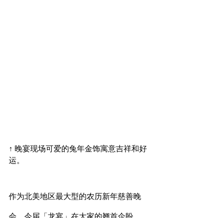
↑ 晚宴现场可爱的兔年金饰寓意吉祥和好
运。
作为北美地区最大型的农历新年慈善晚
会，今届「龙宴」在大家的翘首企盼