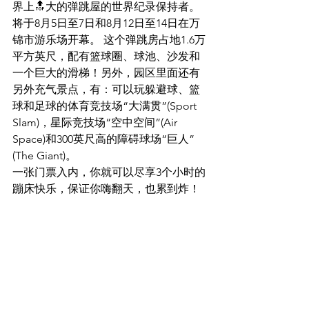
界上🔝大的弹跳屋的世界纪录保持者。
将于8月5日至7日和8月12日至14日在万
锦市游乐场开幕。 这个弹跳房占地1.6万
平方英尺，配有篮球圈、球池、沙发和
一个巨大的滑梯！另外，园区里面还有
另外充气景点，有：可以玩躲避球、篮
球和足球的体育竞技场“大满贯”(Sport 
Slam)，星际竞技场“空中空间”(Air 
Space)和300英尺高的障碍球场“巨人”
(The Giant)。
一张门票入内，你就可以尽享3个小时的
蹦床快乐，保证你嗨翻天，也累到炸！