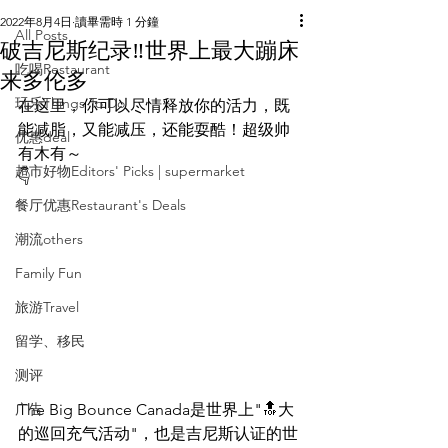
2022年8月4日
讀畢需時 1 分鐘
All Posts
破吉尼斯纪录‼️世界上最大蹦床
吃喝Restaurant
来多伦多
玩乐Things To Do
在这里，你可以尽情释放你的活力，既
能减脂，又能减压，还能耍酷！超级帅
优惠deal
有木有～
超市好物Editors' Picks | supermarket
👇
餐厅优惠Restaurant's Deals
潮流others
Family Fun
旅游Travel
留学、移民
测评
The Big Bounce Canada是世界上"🔝大
广告
的巡回充气活动"，也是吉尼斯认证的世