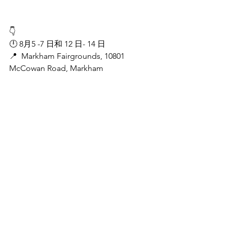
👇
🕛 8月5 -7 日和 12 日- 14 日
📍  Markham Fairgrounds, 10801 
McCowan Road, Markham