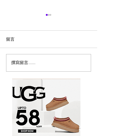
留言
撰寫留言......
历史新低！Samsonite 新
Magic Bullet M
多功能食物料理
秀丽 Winfield 2 全PC
17件套5.8折
20+28寸 黑色拉杆行李箱2
件套1.7折