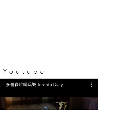
Youtube
多倫多吃喝玩樂 Toronto Diary
任吃龍蝦、蟹腿…🇨🇦葡萄牙海
鮮自助吃到撐