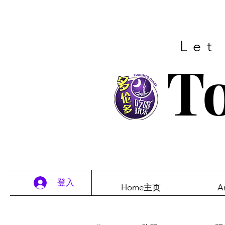
Let
To
登入
Home主页
A