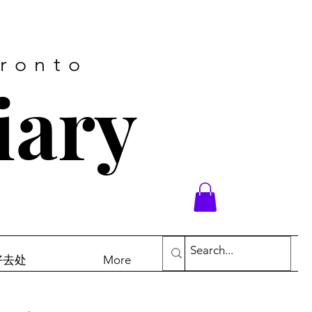
oronto
iary
末好去处
More