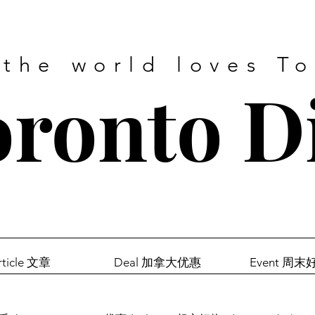
 the world loves T
ronto D
rticle 文章
Deal 加拿大优惠
Event 周