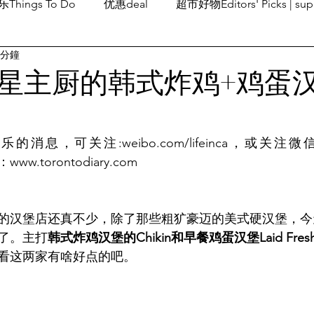
Things To Do
优惠deal
超市好物Editors' Picks | sup
 分鐘
潮流others
Family Fun
旅游Travel
留学、移民
星主厨的韩式炸鸡+鸡蛋
息，可关注:weibo.com/lifeinca，或关注微信和i
：www.torontodiary.com
的汉堡店还真不少，除了那些粗犷豪迈的美式硬汉堡，今
了。主打
韩式炸鸡汉堡的Chikin和早餐鸡蛋汉堡Laid Fres
看这两家有啥好点的吧。