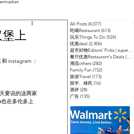
ermarket
All Posts
(4,077)
4,077 篇文章
测评
广告
汉堡上
吃喝Restaurant
(613)
613 篇文章
玩乐Things To Do
(526)
526 篇
优惠deal
(2,406)
2,406 篇文章
超市好物Editors' Picks | supermarket
餐厅优惠Restaurant's Deals
(134)
nstagram：
潮流others
(282)
282 篇文章
Family Fun
(152)
152 篇文章
旅游Travel
(173)
173 篇文章
留学、移民
(16)
16 篇文章
测评
(28)
28 篇文章
天要说的这两家
广告
(135)
135 篇文章
h
也在多伦多上