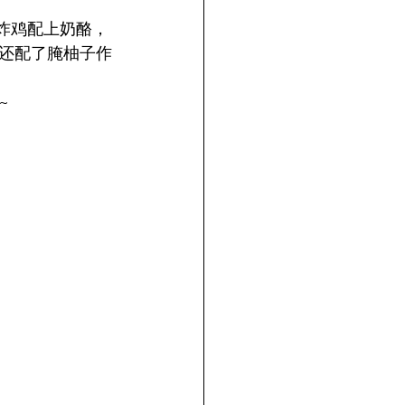
的炸鸡配上奶酪，
还配了腌柚子作
~