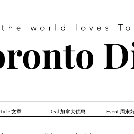
 the world loves T
ronto D
rticle 文章
Deal 加拿大优惠
Event 周