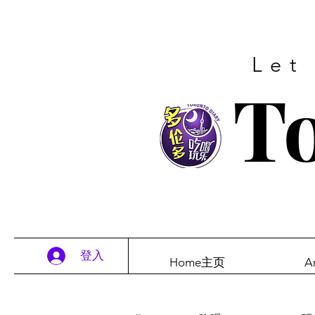
Let
To
登入
Home主页
A