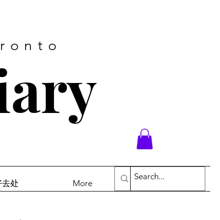
oronto
iary
末好去处
More