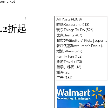
ermarket
All Posts
(4,078)
4,078 篇文章
测评
广告
.2折起
吃喝Restaurant
(613)
613 篇文章
玩乐Things To Do
(526)
526 篇
优惠deal
(2,407)
2,407 篇文章
超市好物Editors' Picks | supermarket
餐厅优惠Restaurant's Deals
(134)
潮流others
(282)
282 篇文章
Family Fun
(152)
152 篇文章
旅游Travel
(173)
173 篇文章
留学、移民
(16)
16 篇文章
测评
(28)
28 篇文章
广告
(135)
135 篇文章