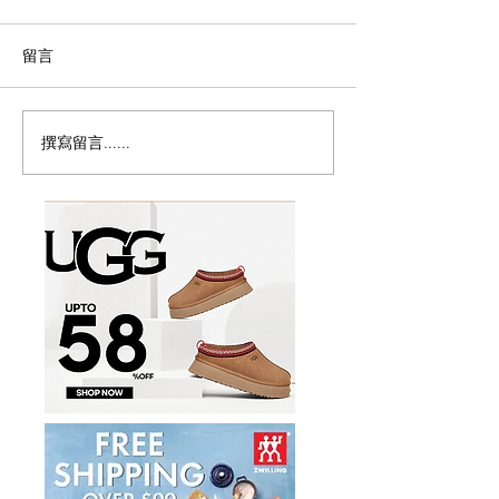
留言
撰寫留言......
Magic Bullet MBR-1702
历史新低！Monst
多功能食物料理机/榨汁机
Persona 5th 
17件套5.8折
噪耳机2.7折