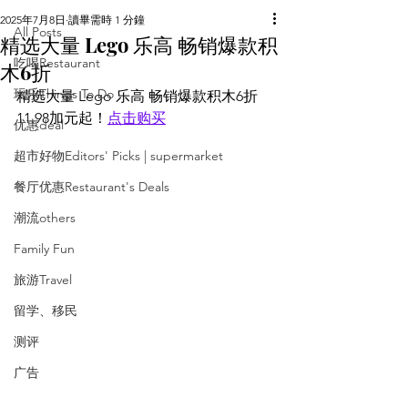
2025年7月8日
讀畢需時 1 分鐘
All Posts
精选大量 Lego 乐高 畅销爆款积
吃喝Restaurant
木6折
玩乐Things To Do
精选大量 Lego 乐高 畅销爆款积木6折 
11.98加元起！
点击购买
优惠deal
超市好物Editors' Picks | supermarket
餐厅优惠Restaurant's Deals
潮流others
Family Fun
旅游Travel
留学、移民
测评
广告