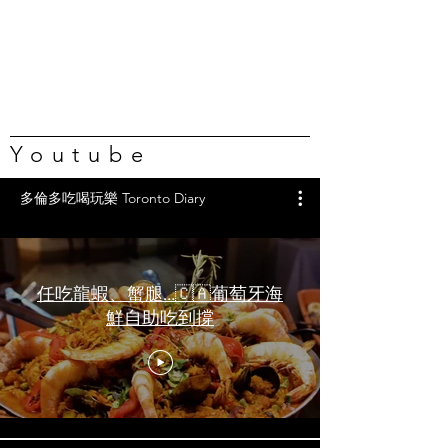
Youtube
多倫多吃喝玩樂 Toronto Diary
任吃龍蝦、蟹腿…🇨🇦葡萄牙海
鮮自助吃到撐