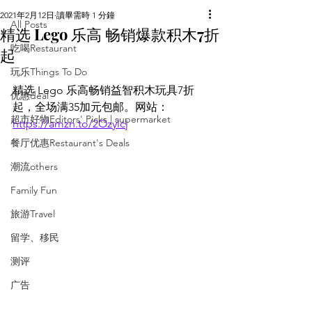
2021年2月12日
讀畢需時 1 分鐘
All Posts
精选 Lego 乐高 畅销爆款积木7折
吃喝Restaurant
起
玩乐Things To Do
精选 Lego 乐高畅销益智积木玩具7折
优惠deal
起，全场满35加元包邮。网站：
超市好物Editors' Picks | supermarket
https://amzn.to/2Ozylcj
餐厅优惠Restaurant's Deals
潮流others
Family Fun
旅游Travel
留学、移民
测评
广告