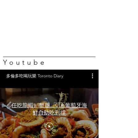
Youtube
多倫多吃喝玩樂 Toronto Diary
任吃龍蝦、蟹腿…🇨🇦葡萄牙海
鮮自助吃到撐