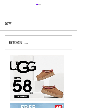
留言
撰寫留言......
历史新低！Samsonite 新
Magic Bullet M
多功能食物料理
秀丽 Winfield 2 全PC
17件套5.8折
20+28寸 黑色拉杆行李箱2
件套1.7折