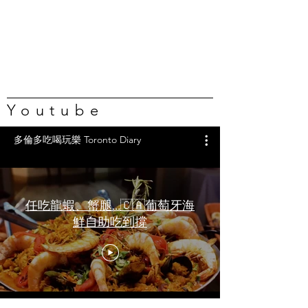
Youtube
多倫多吃喝玩樂 Toronto Diary
任吃龍蝦、蟹腿…🇨🇦葡萄牙海
鮮自助吃到撐