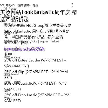
2021年9月3日
讀畢需時 1 分鐘
All Posts
美妆网站Lookfantastic周年庆 精
吃喝Restaurant
选产品5折起
玩乐Things To Do
英淘大户the Hut Group旗下主要美妆网
站Lookfantastic 周年庆，9月7号-9月21
优惠deal
号，精选产品都有5折起+额外全场
超市好物Editors' Picks | supermarket
10%off 。网站：
https://bit.ly/3wOcZYW
餐厅优惠Restaurant's Deals
其中：
潮流others
25% off Estée Lauder (9/7 6PM EST – 
Family Fun
9/21 9AM EST)
25% off Slip (9/7 6PM EST – 9/14 9AM 
旅游Travel
EST)
留学、移民
20% off Caudalie(9/7 6PM EST – 9/13 
9AM EST)
测评
25% off Erno Laszlo(9/7 6PM EST – 9/21 
广告
9AM EST)