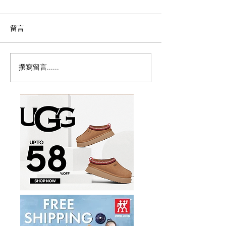
留言
撰寫留言......
味千拉面Ajisen Ramen推
多倫多8月平價
出$12.99熊本经典套餐，
31天Cheap Ea
儿童餐免费吃到9月底
曆，$1生蠔、$1
$4.48午餐