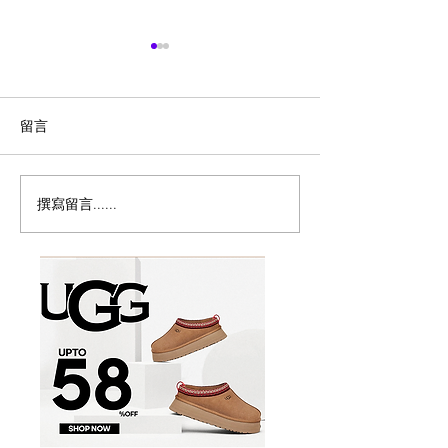
留言
撰寫留言......
冬至/圣诞大餐汇总！
🇨🇦Tracy Des
$29.99片皮鸭二食，我先
menu
冲了