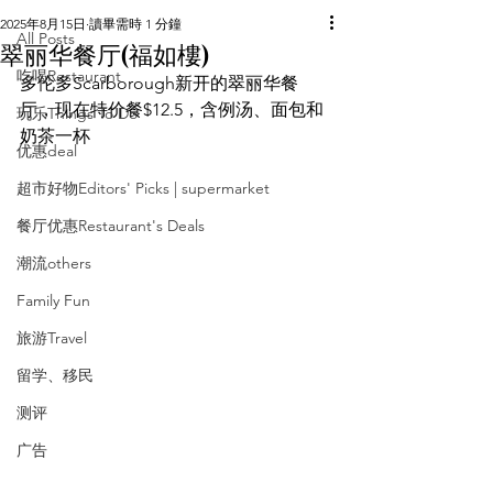
2025年8月15日
讀畢需時 1 分鐘
All Posts
翠丽华餐厅(福如樓)
吃喝Restaurant
多伦多Scarborough新开的翠丽华餐
厅，现在特价餐$12.5，含例汤、面包和
玩乐Things To Do
奶茶一杯
优惠deal
超市好物Editors' Picks | supermarket
餐厅优惠Restaurant's Deals
潮流others
Family Fun
旅游Travel
留学、移民
测评
广告