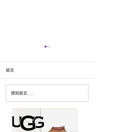
留言
撰寫留言......
历史新低！Samsonite 新
Magic Bullet M
多功能食物料理
秀丽 Winfield 2 全PC
17件套5.8折
20+28寸 黑色拉杆行李箱2
件套1.7折