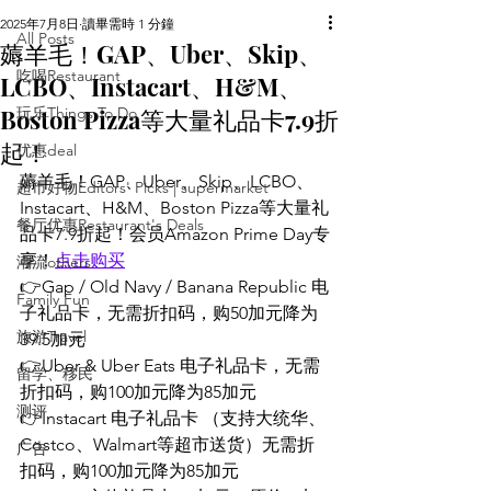
2025年7月8日
讀畢需時 1 分鐘
All Posts
薅羊毛！GAP、Uber、Skip、
吃喝Restaurant
LCBO、Instacart、H&M、
Boston Pizza等大量礼品卡7.9折
玩乐Things To Do
起！
优惠deal
薅羊毛！GAP、Uber、Skip、LCBO、
超市好物Editors' Picks | supermarket
Instacart、H&M、Boston Pizza等大量礼
餐厅优惠Restaurant's Deals
品卡7.9折起！会员Amazon Prime Day专
享！
点击购买
潮流others
👉Gap / Old Navy / Banana Republic 电
Family Fun
子礼品卡，无需折扣码，购50加元降为
旅游Travel
39.5加元
👉Uber & Uber Eats 电子礼品卡，无需
留学、移民
折扣码，购100加元降为85加元
测评
👉Instacart 电子礼品卡 （支持大统华、
Costco、Walmart等超市送货）无需折
广告
扣码，购100加元降为85加元