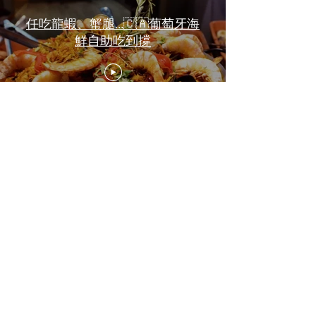
任吃龍蝦、蟹腿…🇨🇦葡萄牙海
鮮自助吃到撐
一天6顿加拿大寿星0元过生日挑
战 Zero-Dollar Challenge on
Birthday Day in Canada #多伦多
吃喝玩乐 #多伦多美食
#torontofood