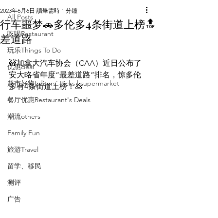
2023年6月6日
讀畢需時 1 分鐘
All Posts
行车噩梦🚗多伦多4条街道上榜🔝
吃喝Restaurant
差道路
玩乐Things To Do
🚧加拿大汽车协会（CAA）近日公布了
优惠deal
安大略省年度“最差道路”排名，惊多伦
超市好物Editors' Picks | supermarket
多有4条街道上榜！💩
餐厅优惠Restaurant's Deals
潮流others
Family Fun
旅游Travel
留学、移民
测评
广告