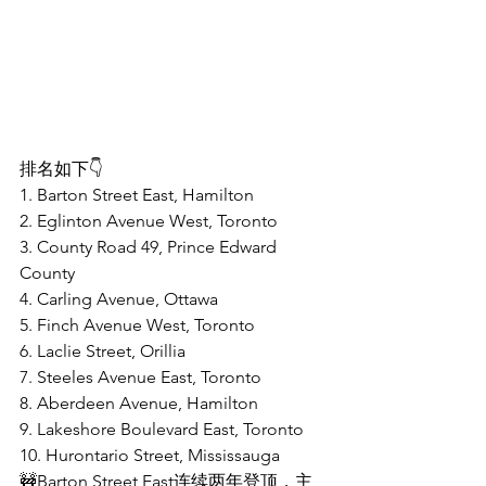
排名如下👇
1. Barton Street East, Hamilton
2. Eglinton Avenue West, Toronto
3. County Road 49, Prince Edward 
County
4. Carling Avenue, Ottawa
5. Finch Avenue West, Toronto
6. Laclie Street, Orillia
7. Steeles Avenue East, Toronto
8. Aberdeen Avenue, Hamilton
9. Lakeshore Boulevard East, Toronto
10. Hurontario Street, Mississauga
🚧Barton Street East连续两年登顶，主