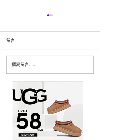
留言
撰寫留言......
突发：加拿大宣布暂停父
🇨🇦博主也有吉
母移民计画！
海外出息了