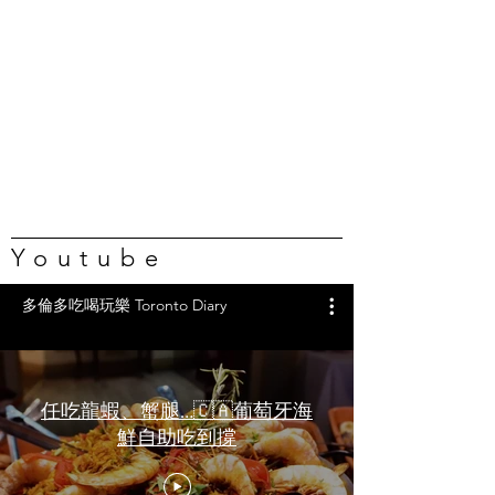
Youtube
多倫多吃喝玩樂 Toronto Diary
任吃龍蝦、蟹腿…🇨🇦葡萄牙海
鮮自助吃到撐