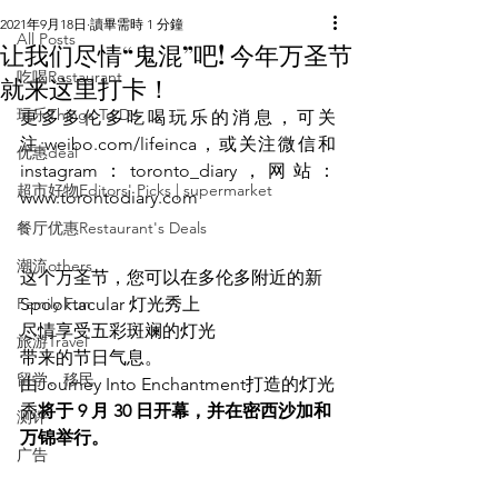
2021年9月18日
讀畢需時 1 分鐘
All Posts
让我们尽情“鬼混”吧! 今年万圣节
吃喝Restaurant
就来这里打卡！
玩乐Things To Do
更多多伦多吃喝玩乐的消息，可关
注:weibo.com/lifeinca，或关注微信和
优惠deal
instagram：toronto_diary，网站：
超市好物Editors' Picks | supermarket
www.torontodiary.com
餐厅优惠Restaurant's Deals
潮流others
这个万圣节，您可以在多伦多附近的新 
Family Fun
Spooktacular 灯光秀上
尽情享受五彩斑斓的灯光
旅游Travel
带来的节日气息。
留学、移民
由Journey Into Enchantment打造的灯光
秀
将于 9 月 30 日开幕，并在密西沙加和
测评
万锦举行。
广告