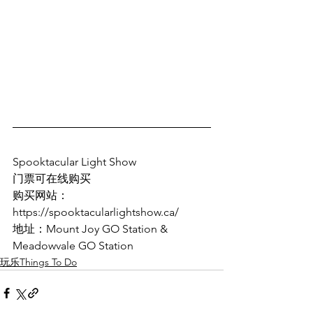
Spooktacular Light Show
门票可在线购买
购买网站：
https://spooktacularlightshow.ca/
地址：Mount Joy GO Station & 
Meadowvale GO Station
玩乐Things To Do