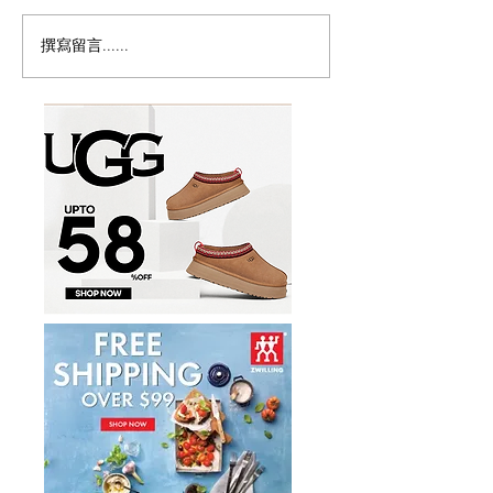
撰寫留言......
密西沙加香港節8月15至16
🇨🇦草莓季开摘
日載譽歸來免費禮品、地
摘地图
道美食、全新電影專區、
兒童遊樂區及世港盃賽
事 六大亮點登場