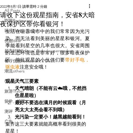
2022年8月1日
讀畢需時 2 分鐘
All Posts
请收下这份观星指南，安省8大暗
吃喝Restaurant
夜保护区带你看银河！
玩乐Things To Do
生活在喧嚣城市中的我们常常因为光污
染，而无法看到美丽的星星和银河。夏
优惠deal
季能看到星空的几率也很大。安省周围
超市好物Editors' Picks | supermarket
的生态环境也是非常好，很多暗夜保护
区。前往观星的小伙伴们要
带好手电，
餐厅优惠Restaurant's Deals
驱虫液
注意安全哦！
潮流others
Family Fun
观星天气三要素
天气晴朗（不能有云☁️哦，不然挡
旅游Travel
住星星啦）
留学、移民
最好不要选在满月的时候观看（月
亮太大太亮会看不到哦）
测评
光污染一定要小！越黑越能看到！
广告
集齐这三大要素就能高概率看到很美的
星星！