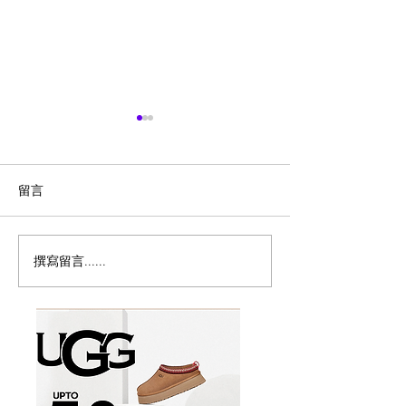
留言
撰寫留言......
密西沙加香港節8月15至16
🇨🇦草莓季开摘
日載譽歸來免費禮品、地
摘地图
道美食、全新電影專區、
兒童遊樂區及世港盃賽
事 六大亮點登場