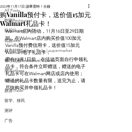
2023年11月17日
讀畢需時 1 分鐘
All Posts
购Vanilla预付卡，送价值15加元
吃喝Restaurant
Walmart礼品卡！
玩乐Things To Do
Walmart店内活动，11月16日至29日期
间，在Walmart店内购买价值100加元
优惠deal
Vanilla预付费信用卡，送价值15加元
超市好物Editors' Picks | supermarket
Walmart电子礼品卡；
需在12月1日前，在活动页面自行申领礼
餐厅优惠Restaurant's Deals
品卡，符合条件立即赠送，赠送的电子
潮流others
礼品卡可在Walmart网店或店内使用；
Family Fun
赠送的礼品卡数量有限，送完为止，请
尽快购买并申领礼品卡！
旅游Travel
留学、移民
测评
广告