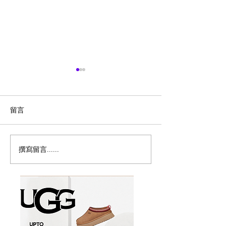
留言
撰寫留言......
历史新低！Samsonite 新
Magic Bullet M
多功能食物料理
秀丽 Winfield 2 全PC
17件套5.8折
20+28寸 黑色拉杆行李箱2
件套1.7折