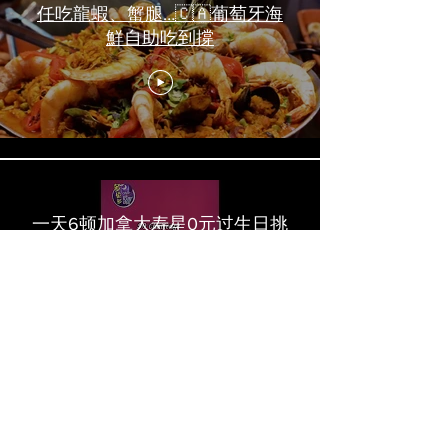
任吃龍蝦、蟹腿…🇨🇦葡萄牙海
鮮自助吃到撐
一天6顿加拿大寿星0元过生日挑
战 Zero-Dollar Challenge on
Birthday Day in Canada #多伦多
吃喝玩乐 #多伦多美食
#torontofood