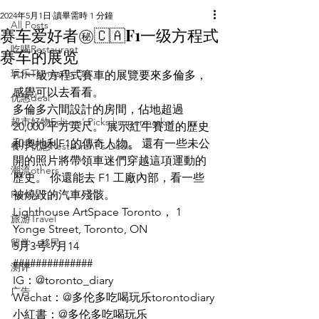
2024年5月1日
讀畢需時 1 分鐘
All Posts
赛车爱好者㊙️🇨🇦F1一级方程式
吃喝Restaurant
赛车的展览
玩乐Things To Do
F1一級方程式賽車的展覽要來多倫多，
感覺可以去看看。
优惠deal
多倫多六間設計的房間，佔地超過 
超市好物Editors' Picks | supermarket
20,000 平方英尺。 展示紅牛賽道的歷史
和奧地利F1的傳奇人物。 還有一些未公
餐厅优惠Restaurant's Deals
開的照片將帶領車迷們穿越這項運動的
潮流others
歷史。 你還能去 F1 工廠內部，看一些
Family Fun
被燒毀的汽車殘骸。
Lighthouse ArtSpace Toronto， 1 
旅游Travel
Yonge Street, Toronto, ON
留学、移民
5月3号-7月14
##############
测评
IG：@toronto_diary
广告
Wechat：@多伦多吃喝玩乐torontodiary
小紅書：@多伦多吃喝玩乐