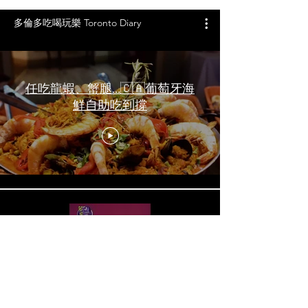
多倫多吃喝玩樂 Toronto Diary
任吃龍蝦、蟹腿…🇨🇦葡萄牙海
鮮自助吃到撐
一天6顿加拿大寿星0元过生日挑
战 Zero-Dollar Challenge on
Birthday Day in Canada #多伦多
吃喝玩乐 #多伦多美食
#torontofood