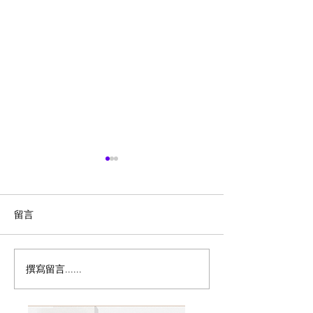
留言
撰寫留言......
密西沙加香港節8月15至16
🇨🇦草莓季开摘
日載譽歸來免費禮品、地
摘地图
道美食、全新電影專區、