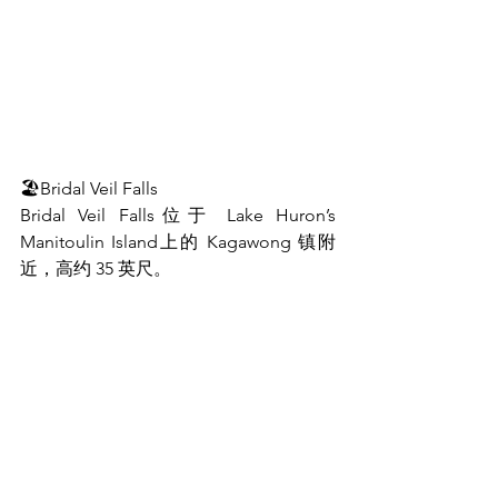
🏖Bridal Veil Falls
Bridal Veil Falls位于 Lake Huron’s 
Manitoulin Island上的 Kagawong 镇附
近，高约 35 英尺。