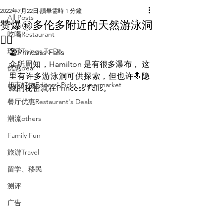
2022年7月22日
讀畢需時 1 分鐘
All Posts
赞爆㊙️多伦多附近的天然游泳洞
吃喝Restaurant
🏊‍♀️
玩乐Things To Do
🏖Princess Falls
众所周知，Hamilton 是有很多瀑布， 这
优惠deal
里有许多游泳洞可供探索，但也许🔝隐
超市好物Editors' Picks | supermarket
藏的秘密就在Princess Falls。
餐厅优惠Restaurant's Deals
潮流others
Family Fun
旅游Travel
留学、移民
测评
广告