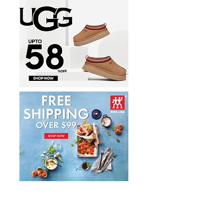
兒童遊樂區及世港盃賽
事 六大亮點登場