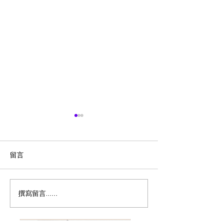
留言
撰寫留言......
历史新低！Samsonite 新
Magic Bullet M
多功能食物料理
秀丽 Winfield 2 全PC
17件套5.8折
20+28寸 黑色拉杆行李箱2