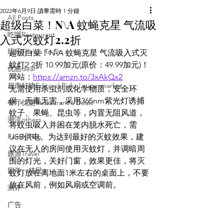
2022年6月9日
讀畢需時 1 分鐘
All Posts
超级白菜！N\A 蚊蝇克星 气流吸
吃喝Restaurant
入式灭蚊灯2.2折
玩乐Things To Do
超级白菜！N\A 蚊蝇克星 气流吸入式灭
蚊灯2.2折 10.99加元(原价：49.99加元)！
优惠deal
网站：
https://amzn.to/3xAkQx2
超市好物Editors' Picks | supermarket
无需使用杀虫剂或化学物质，安全环
保，无毒无害，采用365nm紫光灯诱捕
餐厅优惠Restaurant's Deals
蚊子、果蝇、昆虫等，内置无阻风道，
潮流others
将蚊虫吸入并困在笼内脱水死亡，需
Family Fun
USB供电。为达到最好的灭蚊效果，建
议在无人的房间使用灭蚊灯，并调暗周
旅游Travel
围的灯光，关好门窗，效果更佳，将灭
留学、移民
蚊灯放在离地面1米左右的桌面上，不要
放在风前，例如风扇或空调前。
测评
广告