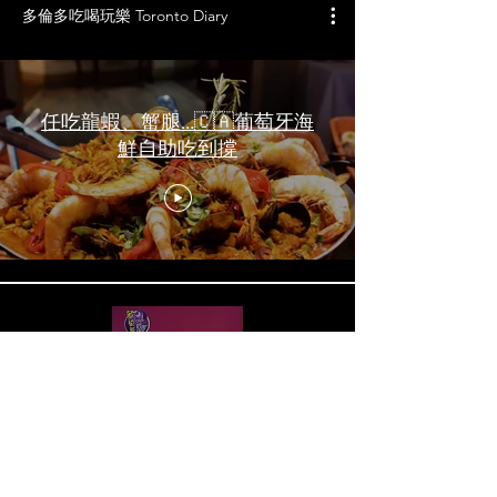
多倫多吃喝玩樂 Toronto Diary
任吃龍蝦、蟹腿…🇨🇦葡萄牙海
鮮自助吃到撐
一天6顿加拿大寿星0元过生日挑
战 Zero-Dollar Challenge on
Birthday Day in Canada #多伦多
吃喝玩乐 #多伦多美食
#torontofood