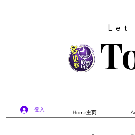
Let
To
登入
Home主页
A