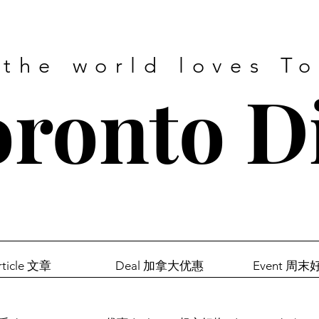
 the world loves T
ronto D
rticle 文章
Deal 加拿大优惠
Event 周