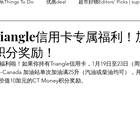
Things To Do
优惠deal
超市好物Editors' Picks | sup
潮流others
Family Fun
旅游Travel
留学、移民
iangle信用卡专属福利
0积分奖励！
e又来送福利啦！如果你持有Triangle信用卡，1月19日至23
tro-Canada 加油站单次加油满25升（汽油或柴油均可），并使
值10加元的CT Money积分奖励。