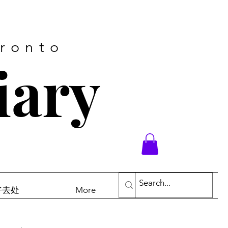
oronto
iary
末好去处
More