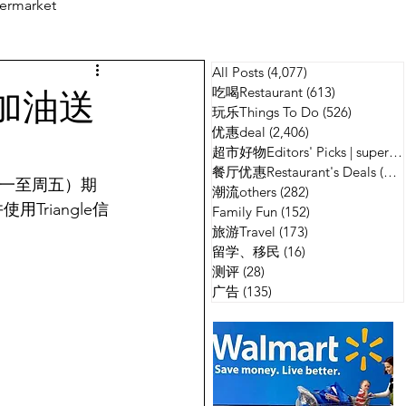
ermarket
All Posts
(4,077)
4,077 篇文章
测评
广告
！加油送
吃喝Restaurant
(613)
613 篇文章
玩乐Things To Do
(526)
526 篇
优惠deal
(2,406)
2,406 篇文章
超市好物Editors' Picks | supermarket
餐厅优惠Restaurant's Deals
(134)
日（周一至周五）期
潮流others
(282)
282 篇文章
用Triangle信
Family Fun
(152)
152 篇文章
旅游Travel
(173)
173 篇文章
留学、移民
(16)
16 篇文章
测评
(28)
28 篇文章
广告
(135)
135 篇文章