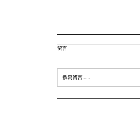
留言
撰寫留言......
历史新低！Samsonite 新秀丽
Winfield 2 全PC 20+28寸 黑
色拉杆行李箱2件套1.7折