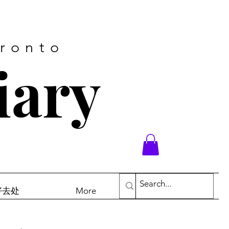
oronto
iary
末好去处
More