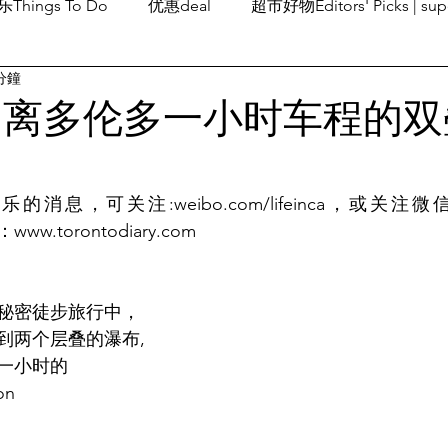
Things To Do
优惠deal
超市好物Editors' Picks | sup
分鐘
潮流others
Family Fun
旅游Travel
留学、移民
 离多伦多一小时车程的双
息，可关注:weibo.com/lifeinca，或关注微信和i
：www.torontodiary.com
秘密徒步旅行中，
到两个层叠的瀑布,
一小时的
on