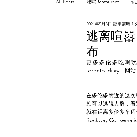
All Posts
吃喝Restaurant
玩乐
2021年5月8日
讀畢需時 1 
餐厅优惠Restaurant's Deals
逃离喧嚣
布
更多多伦多吃喝玩乐的消
toronto_diary，网站
在多伦多附近的这次
您可以逃脱人群，看
就在距离多伦多车程
Rockway Conservati