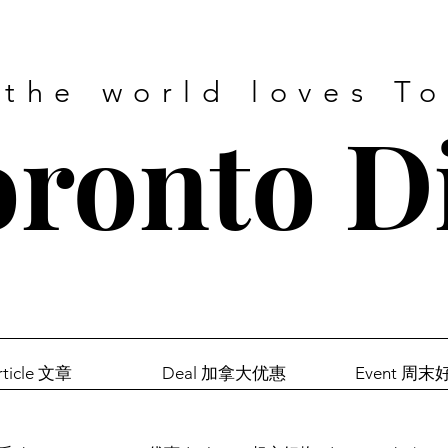
 the world loves T
ronto D
rticle 文章
Deal 加拿大优惠
Event 周