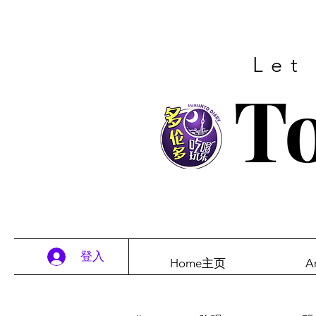
Let
To
登入
Home主页
A