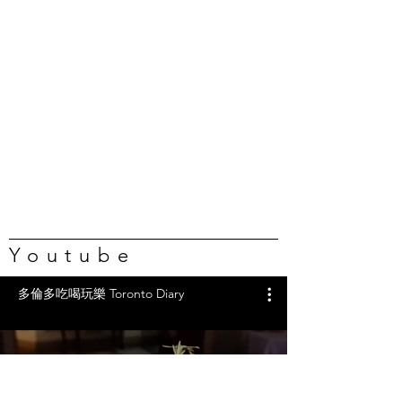
Youtube
多倫多吃喝玩樂 Toronto Diary
任吃龍蝦、蟹腿…🇨🇦葡萄牙海
鮮自助吃到撐