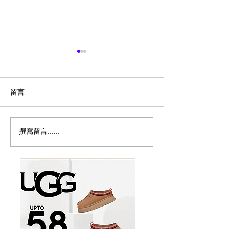
留言
撰寫留言......
冬至/圣诞大餐汇总！
🇨🇦Tracy Des
$29.99片皮鸭二食，我先
menu
冲了