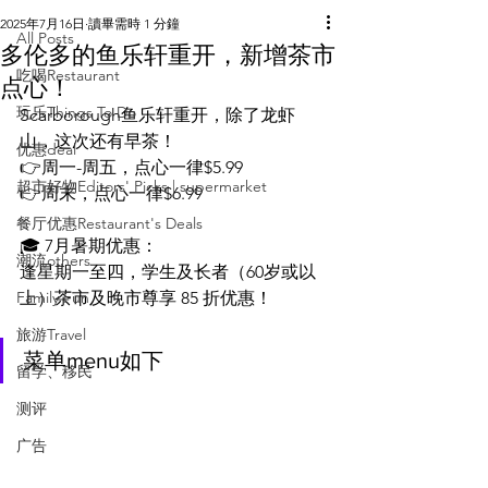
2025年7月16日
讀畢需時 1 分鐘
All Posts
多伦多的鱼乐轩重开，新增茶市
吃喝Restaurant
点心！
玩乐Things To Do
Scarborough鱼乐轩重开，除了龙虾
山，这次还有早茶！
优惠deal
👉周一-周五，点心一律$5.99
超市好物Editors' Picks | supermarket
👉周末，点心一律$6.99
餐厅优惠Restaurant's Deals
🎓 7月暑期优惠：
潮流others
逢星期一至四，学生及长者（60岁或以
Family Fun
上）茶市及晚市尊享 85 折优惠！
旅游Travel
菜单menu如下
留学、移民
测评
广告