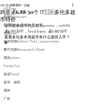
5月1日
讀畢需時 1 分鐘
All Posts
鸡蛋💰6.88/30个 ⁉️🇨🇦多伦多超
吃喝Restaurant
市特价
玩乐Things To Do
这周超多超市鸡蛋都🈶promo，nofrills 
💰6.99/30个，food basic  💰6.88/30个
优惠deal
看看多伦多本周超市有什么值得入手？
超市好物Editors' Picks | supermarket
💸
餐厅优惠Restaurant's Deals
潮流others
Family Fun
旅游Travel
留学、移民
测评
广告