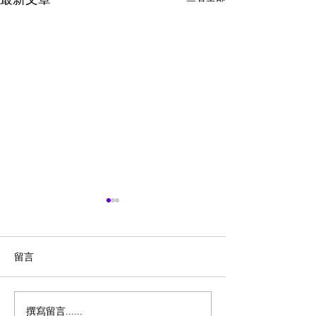
留言
撰寫留言......
历史新低！Samsonite 新
Magic Bullet M