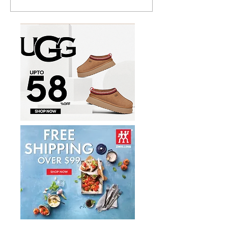
多功能食物料理
秀丽 Winfield 2 全PC
17件套5.8折
20+28寸 黑色拉杆行李箱2
件套1.7折