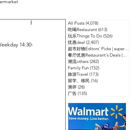
ermarket
All Posts
(4,078)
4,078 篇文章
测评
广告
吃喝Restaurant
(613)
613 篇文章
玩乐Things To Do
(526)
526 篇
优惠deal
(2,407)
2,407 篇文章
kday 14:30-
超市好物Editors' Picks | supermarket
餐厅优惠Restaurant's Deals
(134)
潮流others
(282)
282 篇文章
Family Fun
(152)
152 篇文章
旅游Travel
(173)
173 篇文章
留学、移民
(16)
16 篇文章
测评
(28)
28 篇文章
广告
(135)
135 篇文章