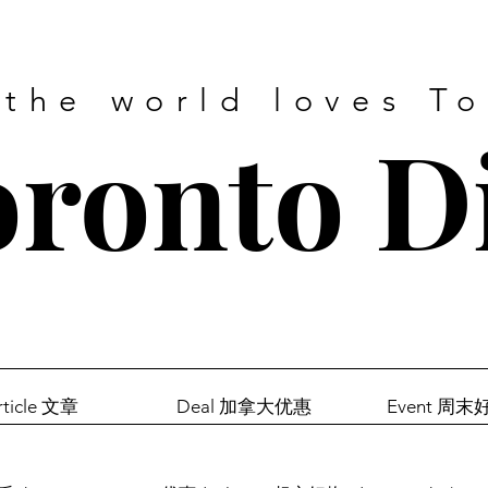
 the world loves T
ronto D
rticle 文章
Deal 加拿大优惠
Event 周