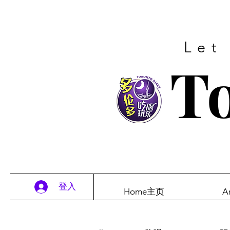
Let
To
登入
Home主页
A