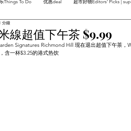
Things To Do
优惠deal
超市好物Editors' Picks | sup
1 分鐘
潮流others
Family Fun
旅游Travel
留学、移民
線超值下午茶 $9.99
en Signatures Richmond Hill 现在退出超值下午茶，Wee
.99，含一杯$3.25的港式热饮