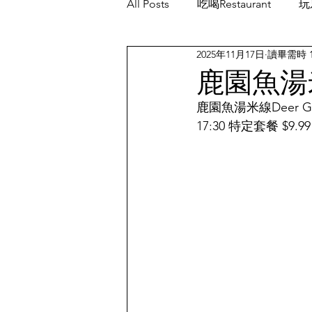
All Posts
吃喝Restaurant
玩乐
2025年11月17日
讀畢需時 
餐厅优惠Restaurant's Deals
鹿園魚湯米
鹿園魚湯米線Deer Gard
17:30 特定套餐 $9