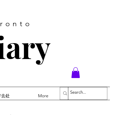
oronto
iary
末好去处
More