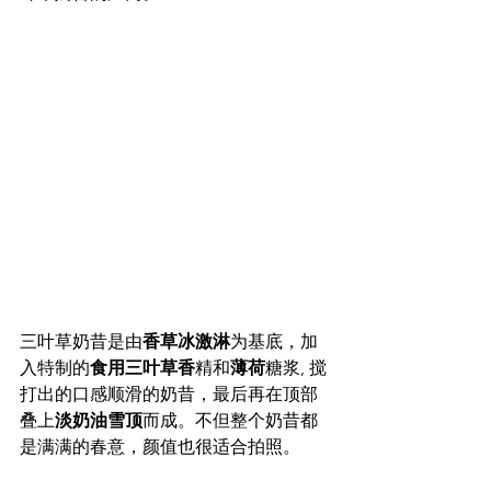
三叶草奶昔是由
香草冰激淋
为基底，加
入特制的
食用三叶草香
精和
薄荷
糖浆, 搅
打出的口感顺滑的奶昔，最后再在顶部
叠上
淡奶油雪顶
而成。不但整个奶昔都
是满满的春意，颜值也很适合拍照。