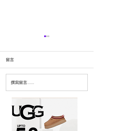
留言
撰寫留言......
加拿大免费限定冰淇淋！
味千拉面Ajisen 
Disney+冰淇淋快闪车来多
出$12.99熊本
伦多
儿童餐免费吃到