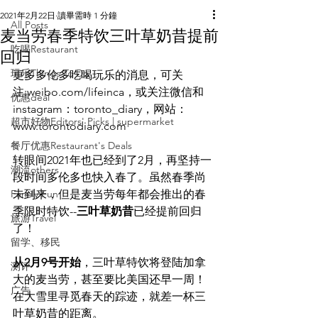
2021年2月22日
讀畢需時 1 分鐘
All Posts
麦当劳春季特饮三叶草奶昔提前
吃喝Restaurant
回归
玩乐Things To Do
更多多伦多吃喝玩乐的消息，可关
注:weibo.com/lifeinca，或关注微信和
优惠deal
instagram：toronto_diary，网站：
超市好物Editors' Picks | supermarket
www.torontodiary.com
餐厅优惠Restaurant's Deals
转眼间2021年也已经到了2月，再坚持一
潮流others
段时间多伦多也快入春了。虽然春季尚
Family Fun
未到来，但是麦当劳每年都会推出的春
季限时特饮--
三叶草奶昔
已经提前回归
旅游Travel
了！
留学、移民
从2月9号开始
，三叶草特饮将登陆加拿
测评
大的麦当劳，甚至要比美国还早一周！
广告
在大雪里寻觅春天的踪迹，就差一杯三
叶草奶昔的距离。