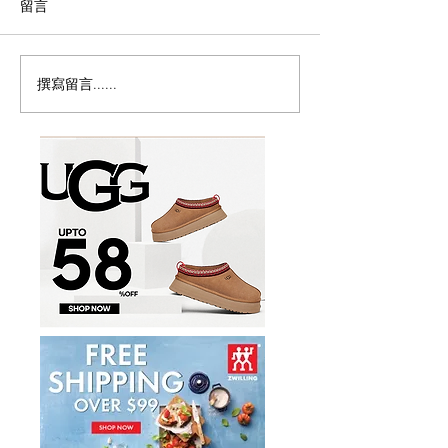
留言
撰寫留言......
冬至/圣诞大餐汇总！
🇨🇦Tracy Des
$29.99片皮鸭二食，我先
menu
冲了