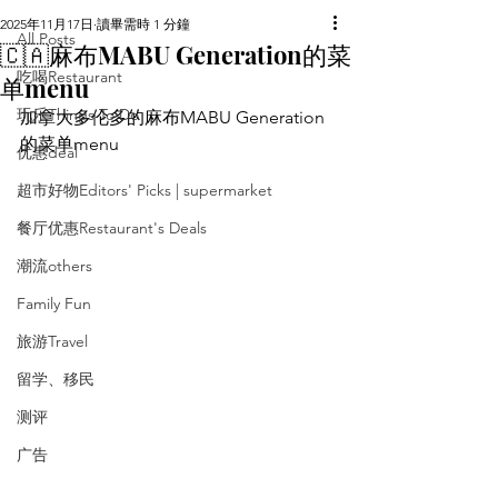
2025年11月17日
讀畢需時 1 分鐘
All Posts
🇨🇦麻布MABU Generation的菜
吃喝Restaurant
单menu
玩乐Things To Do
加拿大多伦多的麻布MABU Generation
的菜单menu
优惠deal
超市好物Editors' Picks | supermarket
餐厅优惠Restaurant's Deals
潮流others
Family Fun
旅游Travel
留学、移民
测评
广告