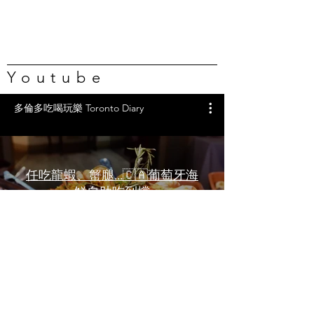
Youtube
多倫多吃喝玩樂 Toronto Diary
任吃龍蝦、蟹腿…🇨🇦葡萄牙海
鮮自助吃到撐