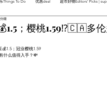
Things To Do
优惠deal
超市好物Editors' Picks | sup
 分鐘
潮流others
Family Fun
旅游Travel
留学、移民
💰1.5；樱桃1.59⁉️🇨🇦
l土豆💰1.5；冠业樱桃1.59
有什么值得入手？💸