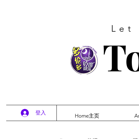
Let
To
登入
Home主页
A