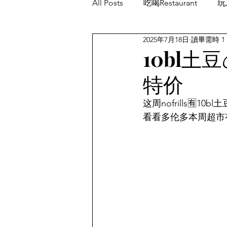
All Posts
吃喝Restaurant
玩乐
2025年7月18日
讀畢需時 1
餐厅优惠Restaurant's Deals
10bl土豆
特价
这周nofrills🈶10b
看看多伦多本周超市