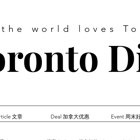
 the world loves T
ronto D
rticle 文章
Deal 加拿大优惠
Event 周