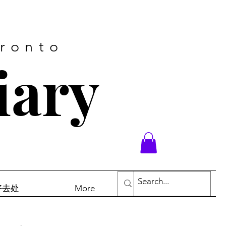
oronto
iary
末好去处
More