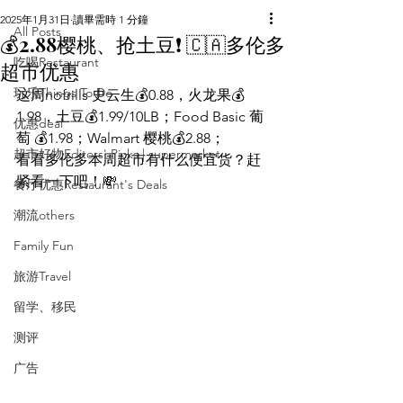
2025年1月31日
讀畢需時 1 分鐘
All Posts
💰2.88樱桃、抢土豆❗️ 🇨🇦多伦多
吃喝Restaurant
超市优惠
玩乐Things To Do
这周nofrills 史云生💰0.88，火龙果💰
1.98，土豆💰1.99/10LB；Food Basic 葡
优惠deal
萄 💰1.98；Walmart 樱桃💰2.88；
超市好物Editors' Picks | supermarket
看看多伦多本周超市有什么便宜货？赶
紧看一下吧！💸
餐厅优惠Restaurant's Deals
潮流others
Family Fun
旅游Travel
留学、移民
测评
广告