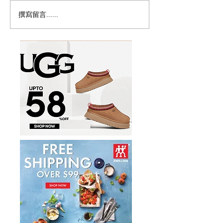
撰寫留言......
味千拉面Ajisen Ramen推
多倫多8月平價
出$12.99熊本经典套餐，
31天Cheap Ea
儿童餐免费吃到9月底
曆，$1生蠔、$1
$4.48午餐