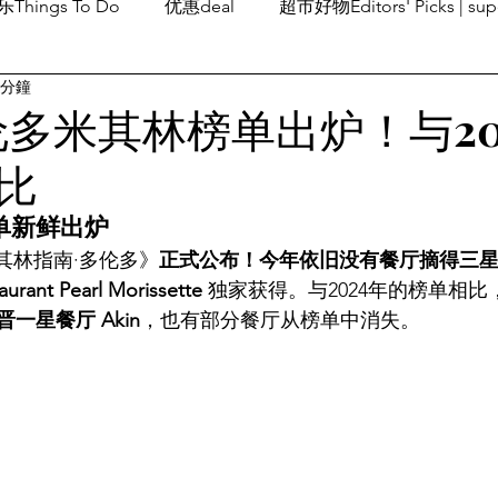
Things To Do
优惠deal
超市好物Editors' Picks | sup
 分鐘
潮流others
Family Fun
旅游Travel
留学、移民
多伦多米其林榜单出炉！与20
比
榜单新鲜出炉
米其林指南·多伦多》
正式公布！今年依旧没有餐厅摘得三
aurant Pearl Morissette
 独家获得。与2024年的榜单相比，
晋一星餐厅 Akin
，也有部分餐厅从榜单中消失。