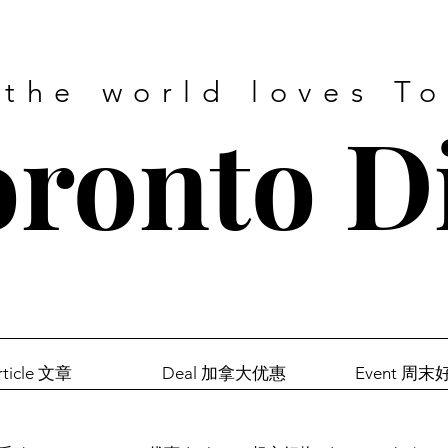
 the world loves T
ronto D
rticle 文章
Deal 加拿大优惠
Event 周