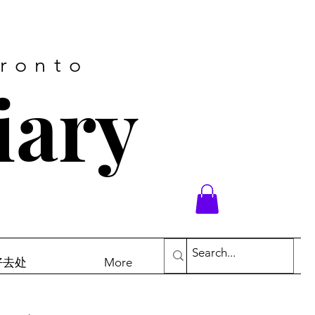
oronto
iary
末好去处
More