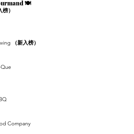
rmand 🍽️
入榜）
wing 
（新入榜）
B-Que
BBQ
Food Company
）