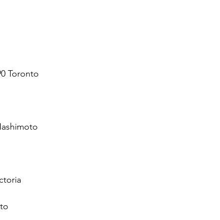
90 Toronto
Hashimoto
ctoria
ito