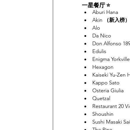
一星餐厅 ⭐
Aburi Hana
Akin 
（新入榜）
Alo
Da Nico
Don Alfonso 18
Edulis
Enigma Yorkville
Hexagon
Kaiseki Yu-Zen 
Kappo Sato
Osteria Giulia
Quetzal
Restaurant 20 Vi
Shoushin
Sushi Masaki Sa
The Pine