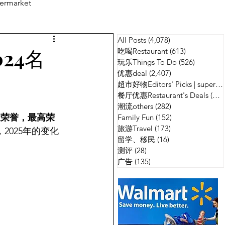
ermarket
All Posts
(4,078)
4,078 篇文章
测评
广告
24名
吃喝Restaurant
(613)
613 篇文章
玩乐Things To Do
(526)
526 篇
优惠deal
(2,407)
2,407 篇文章
超市好物Editors' Picks | supermarket
餐厅优惠Restaurant's Deals
(134)
潮流others
(282)
282 篇文章
星荣誉，最高荣
Family Fun
(152)
152 篇文章
旅游Travel
(173)
173 篇文章
2025年的变化
留学、移民
(16)
16 篇文章
测评
(28)
28 篇文章
广告
(135)
135 篇文章