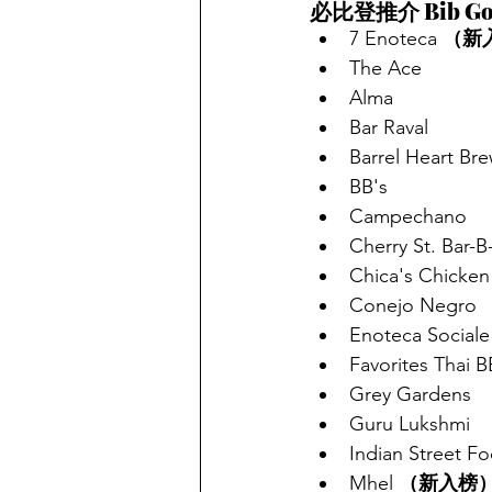
必比登推介 Bib Gou
7 Enoteca 
（新
The Ace
Alma
Bar Raval
Barrel Heart Bre
BB's
Campechano
Cherry St. Bar-
Chica's Chicken
Conejo Negro
Enoteca Sociale
Favorites Thai 
Grey Gardens
Guru Lukshmi
Indian Street 
Mhel 
（新入榜