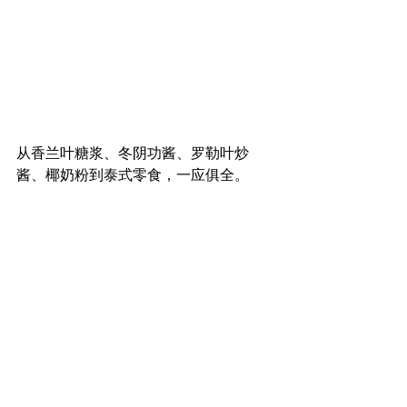
从香兰叶糖浆、冬阴功酱、罗勒叶炒
酱、椰奶粉到泰式零食，一应俱全。