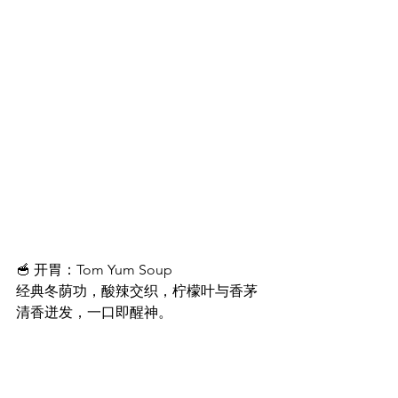
🥣 开胃：Tom Yum Soup
经典冬荫功，酸辣交织，柠檬叶与香茅
清香迸发，一口即醒神。