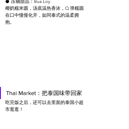
🥥 压轴甜品：Bua Loy
椰奶糯米圆，汤底温热香浓，Q 弹糯圆
在口中慢慢化开，如同泰式的温柔拥
抱。
Thai Market：把泰国味带回家
吃完饭之后，还可以去里面的泰国小超
市逛逛！