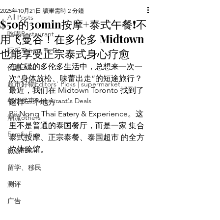
2025年10月21日
讀畢需時 2 分鐘
All Posts
$50的30min按摩+泰式午餐❗️不
吃喝Restaurant
用飞曼谷！在多伦多 Midtown
也能享受正宗泰式身心疗愈
玩乐Things To Do
在忙碌的多伦多生活中，总想来一次一
优惠deal
次“身体放松、味蕾出走”的短途旅行？
超市好物Editors' Picks | supermarket
最近，我们在 Midtown Toronto 找到了
餐厅优惠Restaurant's Deals
这样一个地方——
Pii Nong Thai Eatery & Experience。这
潮流others
里不是普通的泰国餐厅，而是一家 集合
Family Fun
泰式按摩、正宗泰餐、泰国超市 的全方
位体验馆。
旅游Travel
留学、移民
测评
广告