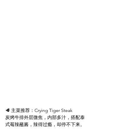
🥩 主菜推荐：Crying Tiger Steak
炭烤牛排外层微焦，内部多汁，搭配泰
式莓辣蘸酱，辣得过瘾，却停不下来。