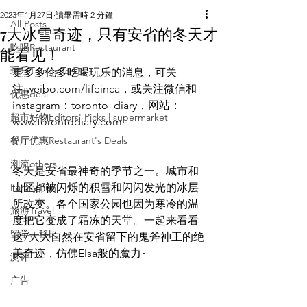
2023年1月27日
讀畢需時 2 分鐘
All Posts
7大冰雪奇迹，只有安省的冬天才
吃喝Restaurant
能看见！
玩乐Things To Do
更多多伦多吃喝玩乐的消息，可关
注:weibo.com/lifeinca，或关注微信和
优惠deal
instagram：toronto_diary，网站：
超市好物Editors' Picks | supermarket
www.torontodiary.com
餐厅优惠Restaurant's Deals
潮流others
冬天是安省最神奇的季节之一。城市和
Family Fun
山区都被闪烁的积雪和闪闪发光的冰层
所改变。各个国家公园也因为寒冷的温
旅游Travel
度把它变成了霜冻的天堂。一起来看看
留学、移民
这7大大自然在安省留下的鬼斧神工的绝
美奇迹，仿佛Elsa般的魔力~
测评
广告