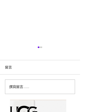
留言
撰寫留言......
密西沙加香港節8月15至16
🇨🇦草莓季开摘
日載譽歸來免費禮品、地
摘地图
道美食、全新電影專區、
兒童遊樂區及世港盃賽